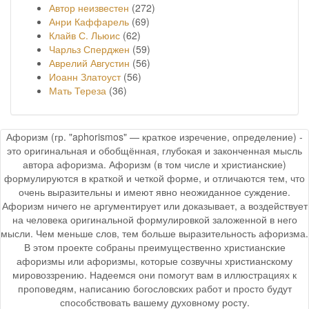
Автор неизвестен
(272)
Анри Каффарель
(69)
Клайв С. Льюис
(62)
Чарльз Сперджен
(59)
Аврелий Августин
(56)
Иоанн Златоуст
(56)
Мать Тереза
(36)
Афоризм (гр. "aphorismos" — краткое изречение, определение) -
это оригинальная и обобщённая, глубокая и законченная мысль
автора афоризма. Афоризм (в том числе и христианские)
формулируются в краткой и четкой форме, и отличаются тем, что
очень выразительны и имеют явно неожиданное суждение.
Афоризм ничего не аргументирует или доказывает, а воздействует
на человека оригинальной формулировкой заложенной в него
мысли. Чем меньше слов, тем больше выразительность афоризма.
В этом проекте собраны преимущественно христианские
афоризмы или афоризмы, которые созвучны христианскому
мировоззрению. Надеемся они помогут вам в иллюстрациях к
проповедям, написанию богословских работ и просто будут
способствовать вашему духовному росту.