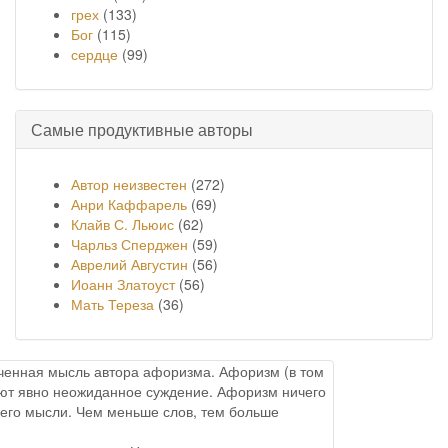
грех
(133)
Бог
(115)
сердце
(99)
Самые продуктивные авторы
Автор неизвестен
(272)
Анри Каффарель
(69)
Клайв С. Льюис
(62)
Чарльз Сперджен
(59)
Аврелий Августин
(56)
Иоанн Златоуст
(56)
Мать Тереза
(36)
онченная мысль автора афоризма. Афоризм (в том
меют явно неожиданное суждение. Афоризм ничего
него мысли. Чем меньше слов, тем больше