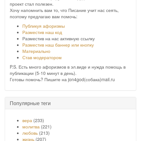
проект стал полезен.
Хочу напомнить вам то, что Писание учит нас сеять,
поэтому предлагаю вам помочь:
Публикуя афоризмы
Разместив наш код
Разместив на нас активную ссылку
Разместив наш баннер или кнопку
Материально
Став модератором
P.S. Есть много афоризмов в эл.виде и нужда помощь в
публикации (5-10 минут в день).
Готовы помочь? Пишите на jon4god(собака)mail.ru
Популярные теги
вера
(233)
молитва
(221)
любовь
(213)
жизнь
(207)