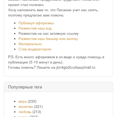
проект стал полезен.
Хочу напомнить вам то, что Писание учит нас сеять,
поэтому предлагаю вам помочь:
Публикуя афоризмы
Разместив наш код
Разместив на нас активную ссылку
Разместив наш баннер или кнопку
Материально
Став модератором
P.S. Есть много афоризмов в эл.виде и нужда помощь в
публикации (5-10 минут в день).
Готовы помочь? Пишите на jon4god(собака)mail.ru
Популярные теги
вера
(233)
молитва
(221)
любовь
(213)
жизнь
(207)