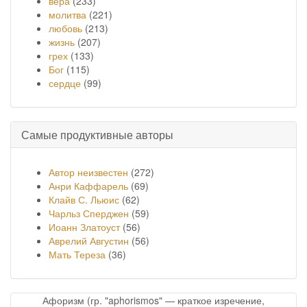
вера
(233)
молитва
(221)
любовь
(213)
жизнь
(207)
грех
(133)
Бог
(115)
сердце
(99)
Самые продуктивные авторы
Автор неизвестен
(272)
Анри Каффарель
(69)
Клайв С. Льюис
(62)
Чарльз Сперджен
(59)
Иоанн Златоуст
(56)
Аврелий Августин
(56)
Мать Тереза
(36)
Афоризм (гр. "aphorismos" — краткое изречение,