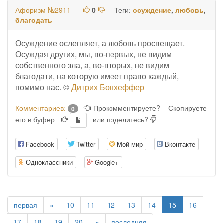
Афоризм №2911
0
Теги:
осуждение
,
любовь
,
благодать
Осуждение ослепляет, а любовь просвещает.
Осуждая других, мы, во-первых, не видим
собственного зла, а, во-вторых, не видим
благодати, на которую имеет право каждый,
помимо нас. ©
Дитрих Бонхеффер
Комментариев:
Прокомментируете?
Скопируете
0
его в буфер
или поделитесь?
Facebook
Twitter
Мой мир
Вконтакте
Одноклассники
Google+
(current)
первая
«
10
11
12
13
14
15
16
17
18
19
20
»
последняя