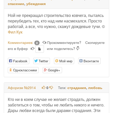
спасение
,
убеждения
Ной не прекращал строительство ковчега, пытаясь
переубедить тех, кто над ним насмехался. Просто
работай, а все, что нужно, скажут дождевые тучи. ©
Фил Кук
Комментариев:
Прокомментируете?
Скопируете
0
его в буфер
или поделитесь?
Facebook
Twitter
Мой мир
Вконтакте
Одноклассники
Google+
Афоризм №2914
0
Теги:
страдания
,
любовь
Кто ни в коем случае не желает страдать, должен
заботиться о том, чтобы не любить никого и ничего.
Дары любви всегда были дарами страдания. Эти