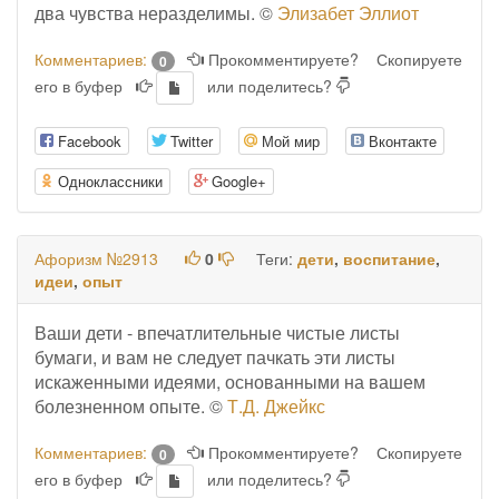
два чувства неразделимы. ©
Элизабет Эллиот
Комментариев:
Прокомментируете?
Скопируете
0
его в буфер
или поделитесь?
Facebook
Twitter
Мой мир
Вконтакте
Одноклассники
Google+
Афоризм №2913
0
Теги:
дети
,
воспитание
,
идеи
,
опыт
Ваши дети - впечатлительные чистые листы
бумаги, и вам не следует пачкать эти листы
искаженными идеями, основанными на вашем
болезненном опыте. ©
Т.Д. Джейкс
Комментариев:
Прокомментируете?
Скопируете
0
его в буфер
или поделитесь?