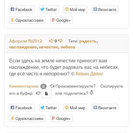
Facebook
Twitter
Мой мир
Вконтакте
Одноклассники
Google+
Афоризм №2912
0
Теги:
радость
,
наслаждение
,
нечестие
,
небеса
Если здесь на земле нечестие приносит вам
наслаждение, что будет радовать вас на небесах,
где всё чисто и непорочно? ©
Кевин Деянг
Комментариев:
Прокомментируете?
Скопируете
0
его в буфер
или поделитесь?
Facebook
Twitter
Мой мир
Вконтакте
Одноклассники
Google+