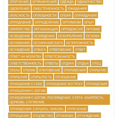
ОГОРЧЕНИЕ
ОГРАНИЧЕНИЯ
ОДЕЖДА
ОДИНОЧЕСТВО
ОДОБРЕНИЕ
ОЖЕСТОЧЕННОСТЬ
ОЖИДАНИЯ
ОПАСНОСТЬ
ОПЛОШНОСТИ
ОПОРА
ОПРАВДАНИЯ
ОПРАДАВНИЕ
ОПРЕДЕЛЕНИЕ
ОПТИМИЗМ
ОПЫТ
ОРАТОРСТВО
ОРГАНИЗАЦИЯ
ОРТОДОКСИЯ
ОРУЖИЕ
ОСВЕЩЕНИЕ
ОСВЯЩЕНИЕ
ОСКОРБЛЕНИЕ
ОСНОВА
ОСНОВАНИЕ
ОСОЗНАНИЕ БОГА
ОСТОРОЖНОСТЬ
ОСУЖДЕНИЕ
ОТВАГА
ОТВЕРЖЕНИЕ
ОТВЕТ
ОТВЕТ НА МОЛИТВУ
ОТВЕТСВЕННОСТЬ
ОТВЕТСТВЕННОСТЬ
ОТВЕТЫ
ОТДАЧА
ОТДЫХ
ОТЕЦ
ОТКАЗ
ОТКЛИК
ОТКРОВЕНИЕ
ОТКРОВЕНИЯ
ОТКРЫТИЕ
ОТКРЫТИЯ
ОТКРЫТОСТЬ
ОТНОШЕНИЕ
ОТНОШЕНИЕ К СЕБЕ
ОТНОШЕНИЕ КО ГРЕХУ
ОТНОШЕНИЯ
ОТНОШЕНИЯ С БОГОМ
ОТНОШЕНИЯ С БОГОМ. ПОСВЯЩЕНИЕ. СУЕТА. ЗАНЯТОСТЬ.
ЦЕРКОВЬ. СЛУЖЕНИЕ.
ОТНОШЕНИЯ, СЛУШАТЬ, ЛЮБОВЬ
ОТРЕЧЕНИЕ
ОТРИЦАНИЕ
ОТЦОВСТВО
ОТЧАЯНИЕ
ОТЧУЖДЕНИЕ