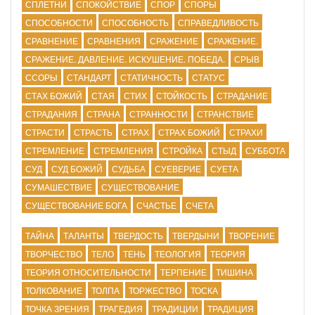
СПЛЕТНИ
СПОКОЙСТВИЕ
СПОР
СПОРЫ
СПОСОБНОСТИ
СПОСОБНОСТЬ
СПРАВЕДЛИВОСТЬ
СРАВНЕНИЕ
СРАВНЕНИЯ
СРАЖЕНИЕ
СРАЖЕНИЕ.
СРАЖЕНИЕ. ДАВЛЕНИЕ. ИСКУШЕНИЕ. ПОБЕДА.
СРЫВ
ССОРЫ
СТАНДАРТ
СТАТИЧНОСТЬ
СТАТУС
СТАХ БОЖИЙ
СТАЯ
СТИХ
СТОЙКОСТЬ
СТРАДАНИЕ
СТРАДАНИЯ
СТРАНА
СТРАННОСТИ
СТРАНСТВИЕ
СТРАСТИ
СТРАСТЬ
СТРАХ
СТРАХ БОЖИЙ
СТРАХИ
СТРЕМЛЕНИЕ
СТРЕМЛЕНИЯ
СТРОЙКА
СТЫД
СУББОТА
СУД
СУД БОЖИЙ
СУДЬБА
СУЕВЕРИЕ
СУЕТА
СУМАШЕСТВИЕ
СУЩЕСТВОВАНИЕ
СУЩЕСТВОВАНИЕ БОГА
СЧАСТЬЕ
СЧЕТА
ТАЙНА
ТАЛАНТЫ
ТВЕРДОСТЬ
ТВЕРДЫНИ
ТВОРЕНИЕ
ТВОРЧЕСТВО
ТЕЛО
ТЕНЬ
ТЕОЛОГИЯ
ТЕОРИЯ
ТЕОРИЯ ОТНОСИТЕЛЬНОСТИ
ТЕРПЕНИЕ
ТИШИНА
ТОЛКОВАНИЕ
ТОЛПА
ТОРЖЕСТВО
ТОСКА
ТОЧКА ЗРЕНИЯ
ТРАГЕДИЯ
ТРАДИЦИИ
ТРАДИЦИЯ