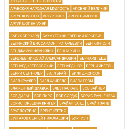
АНТУАН ДЕ СЕНТ-ЭКЗЮПЕРИ
АРАБСКАЯ НАРОДНАЯ МУДРОСТЬ
АРСЕНИЙ ВЕЛИКИЙ
АРТУР КОМПТОН
АРТУР ПИНК
АРТУР СИМОНЯН
АРТУР ШОПЕНГАУЭР
БАРУХ БЕРНАРД
БАХМУТСКИЙ ЕВГЕНИЙ ЮРЬЕВИЧ
БЕЛИНСКИЙ ВИССАРИОН ГРИГОРЬЕВИЧ
БЕН КИНГСЛИ
БЕНДЖАМИН ФРАНКЛИН
БЕННИ ХИНН
БЕРДЯЕВ НИКОЛАЙ АЛЕКСАНДРОВИЧ
БЕРНАРД ГЕЦЕ
БЕРНАРД КЛЕРВОССКИЙ
БЕРНАРД ШОУ
БЕРНИ ЗИГЕЛЬ
БЕРРИ СЕНТ-КЛЕР
БИЛЛ БРАЙТ
БИЛЛ ДЖОНСОН
БИЛЛ КРАУДЕР
БИЛЛ ХАЙБЕЛС
БИЛЛИ ГРЭМ
БЛАЖЕННЫЙ ДИАДОХ
БЛЕЗ ПАСКАЛЬ
БОБ ВАЙНЕР
БОБ ДИЛАН
БОБ ПИРС
БОБ СОРДЖ
БОРИС РАУШЕНБАХ
БОРИС ЮРЬЕВИЧ КРИГЕР
БРАЙАН ЗАНД
БРАЙН ЗАНД
БРАТ ЛОУРЕНС
БРЕНТ КЕРТИС
БУЛГАКОВ СЕРГЕЙ НИКОЛАЕВИЧ
БУРГУЭН