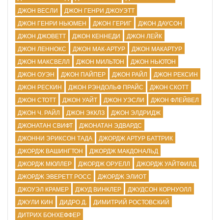
ДЖОН ВЕСЛИ
ДЖОН ГЕНРИ ДЖОУЭТТ
ДЖОН ГЕНРИ НЬЮМЕН
ДЖОН ГЕРИГ
ДЖОН ДАУСОН
ДЖОН ДЖОВЕТТ
ДЖОН КЕННЕДИ
ДЖОН ЛЕЙК
ДЖОН ЛЕННОКС
ДЖОН МАК-АРТУР
ДЖОН МАКАРТУР
ДЖОН МАКСВЕЛЛ
ДЖОН МИЛЬТОН
ДЖОН НЬЮТОН
ДЖОН ОУЭН
ДЖОН ПАЙПЕР
ДЖОН РАЙЛ
ДЖОН РЕКСИН
ДЖОН РЕСКИН
ДЖОН РЭНДОЛЬФ ПРАЙС
ДЖОН СКОТТ
ДЖОН СТОТТ
ДЖОН УАЙТ
ДЖОН УЭСЛИ
ДЖОН ФЛЕЙВЕЛ
ДЖОН Ч. РАЙЛ
ДЖОН ЭККЛЗ
ДЖОН ЭЛДРИДЖ
ДЖОНАТАН СВИФТ
ДЖОНАТАН ЭДВАРДС
ДЖОННИ ЭРИКСОН ТАДА
ДЖОРДЖ АРТУР БАТТРИК
ДЖОРДЖ ВАШИНГТОН
ДЖОРДЖ МАКДОНАЛЬД
ДЖОРДЖ МЮЛЛЕР
ДЖОРДЖ ОРУЕЛЛ
ДЖОРДЖ УАЙТФИЛД
ДЖОРДЖ ЭВЕРЕТТ РОСС
ДЖОРДЖ ЭЛИОТ
ДЖОУЭЛ КРАМЕР
ДЖУД ВИНКЛЕР
ДЖУДСОН КОРНУОЛЛ
ДЖУЛИ КИН
ДИДРО Д.
ДИМИТРИЙ РОСТОВСКИЙ
ДИТРИХ БОНХЕФФЕР