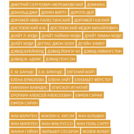
ДМИТРИЙ СЕРГЕЕВИЧ МЕРЕЖКОВСКИЙ
ДОМНИКА
ДОНАЛЬД ДЖИ
ДОРИН ВИРТУ
ДОРОТИ ДЕЙ
ДОРОФЕЙ АВВА ПАЛЕСТИНСКИЙ
ДОРОФЕЙ ГАЗСКИЙ
ДОСТОЕВСКИЙ Ф.М.
ДОСТОЕВСКИЙ ФЁДОР МИХАЙЛОВИЧ
ДУАЙТ Л. МУДИ
ДУАЙТ ЛАЙМАН МУДИ
ДУАЙТ ЛИМАН МУДИ
ДУАЙТ МУДИ
ДУГЛАС ДЖОН ХОЛЛ
ДУЭЙН ЭЛМЕР
ДЭВИД БРЕЙНЕРД
ДЭВИД ЙОНГИ ЧО
ДЭВИД ЛИВИНГСТОН
ДЭВИД М. АДАМС
ДЭВИД ПОУСОН
Е. М. БАУНДС
Е.М. БРАУНДС
ЕВГЕНИЙ ВОЙТ
ЕЛЕНА ЕРМОЛОВА
ЕЛЕНА УАЙТ
ЕЛИЗАБЕТ ФЁРСТЕР
ЕМИЛИАН ВАФИДИС
ЕПИСКОП ИГНАТИЙ
ЕРОПКИН АЛЕКСЕЙ АЛЕКСЕЕВИЧ
ЕФРЕМ СИРИИ
ЕФРЕМ СИРИН
ЖАК МАРИТЕН
ЖАКЛИН К. ХИСЛИ
ЖАН КАЛЬВИН
ЖАН МАРИТЕН
ЖАН-ЖАК РУССО
ЖАН-ПОЛЬ САРТР
ЖАННА ГИЙОН
ЖИЛЬБЕР СЕСБРОН
ЖОЗЕФ ЖУБЕР