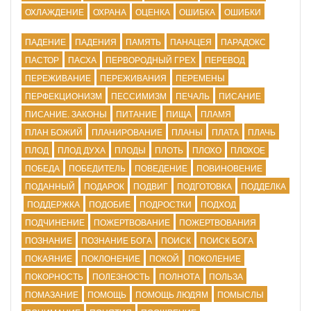
ОХЛАЖДЕНИЕ
ОХРАНА
ОЦЕНКА
ОШИБКА
ОШИБКИ
ПАДЕНИЕ
ПАДЕНИЯ
ПАМЯТЬ
ПАНАЦЕЯ
ПАРАДОКС
ПАСТОР
ПАСХА
ПЕРВОРОДНЫЙ ГРЕХ
ПЕРЕВОД
ПЕРЕЖИВАНИЕ
ПЕРЕЖИВАНИЯ
ПЕРЕМЕНЫ
ПЕРФЕКЦИОНИЗМ
ПЕССИМИЗМ
ПЕЧАЛЬ
ПИСАНИЕ
ПИСАНИЕ. ЗАКОНЫ
ПИТАНИЕ
ПИЩА
ПЛАМЯ
ПЛАН БОЖИЙ
ПЛАНИРОВАНИЕ
ПЛАНЫ
ПЛАТА
ПЛАЧЬ
ПЛОД
ПЛОД ДУХА
ПЛОДЫ
ПЛОТЬ
ПЛОХО
ПЛОХОЕ
ПОБЕДА
ПОБЕДИТЕЛЬ
ПОВЕДЕНИЕ
ПОВИНОВЕНИЕ
ПОДАННЫЙ
ПОДАРОК
ПОДВИГ
ПОДГОТОВКА
ПОДДЕЛКА
ПОДДЕРЖКА
ПОДОБИЕ
ПОДРОСТКИ
ПОДХОД
ПОДЧИНЕНИЕ
ПОЖЕРТВОВАНИЕ
ПОЖЕРТВОВАНИЯ
ПОЗНАНИЕ
ПОЗНАНИЕ БОГА
ПОИСК
ПОИСК БОГА
ПОКАЯНИЕ
ПОКЛОНЕНИЕ
ПОКОЙ
ПОКОЛЕНИЕ
ПОКОРНОСТЬ
ПОЛЕЗНОСТЬ
ПОЛНОТА
ПОЛЬЗА
ПОМАЗАНИЕ
ПОМОЩЬ
ПОМОЩЬ ЛЮДЯМ
ПОМЫСЛЫ