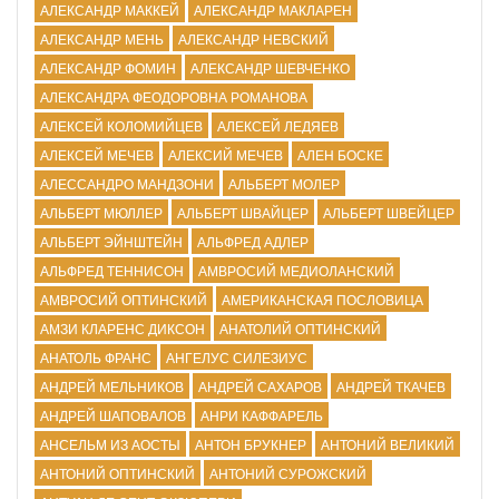
АЛЕКСАНДР МАККЕЙ
АЛЕКСАНДР МАКЛАРЕН
АЛЕКСАНДР МЕНЬ
АЛЕКСАНДР НЕВСКИЙ
АЛЕКСАНДР ФОМИН
АЛЕКСАНДР ШЕВЧЕНКО
АЛЕКСАНДРА ФЕОДОРОВНА РОМАНОВА
АЛЕКСЕЙ КОЛОМИЙЦЕВ
АЛЕКСЕЙ ЛЕДЯЕВ
АЛЕКСЕЙ МЕЧЕВ
АЛЕКСИЙ МЕЧЕВ
АЛЕН БОСКЕ
АЛЕССАНДРО МАНДЗОНИ
АЛЬБЕРТ МОЛЕР
АЛЬБЕРТ МЮЛЛЕР
АЛЬБЕРТ ШВАЙЦЕР
АЛЬБЕРТ ШВЕЙЦЕР
АЛЬБЕРТ ЭЙНШТЕЙН
АЛЬФРЕД АДЛЕР
АЛЬФРЕД ТЕННИСОН
АМВРОСИЙ МЕДИОЛАНСКИЙ
АМВРОСИЙ ОПТИНСКИЙ
АМЕРИКАНСКАЯ ПОСЛОВИЦА
АМЗИ КЛАРЕНС ДИКСОН
АНАТОЛИЙ ОПТИНСКИЙ
АНАТОЛЬ ФРАНС
АНГЕЛУС СИЛЕЗИУС
АНДРЕЙ МЕЛЬНИКОВ
АНДРЕЙ САХАРОВ
АНДРЕЙ ТКАЧЕВ
АНДРЕЙ ШАПОВАЛОВ
АНРИ КАФФАРЕЛЬ
АНСЕЛЬМ ИЗ АОСТЫ
АНТОН БРУКНЕР
АНТОНИЙ ВЕЛИКИЙ
АНТОНИЙ ОПТИНСКИЙ
АНТОНИЙ СУРОЖСКИЙ