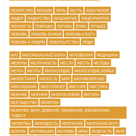
ЛЕКАРСТВО
ЛЕКЦИИ
ЛЕНЬ
ЛЕСТЬ
ЛЖЕУЧЕНИЕ
ЛИДЕР
ЛИДЕРСТВО
ЛИЦЕМЕРИЕ
ЛИЦЕПРИЯТИЕ
ЛИЧНОСТЬ
ЛОВУШКА
ЛОГИКА
ЛОЖЬ
ЛУЧШЕЕ
ЛЮБОВЬ
ЛЮБОВЬ БОЖЬЯ
ЛЮБОВЬ К БОГУ
ЛЮБОВЬ К ЛЮДЯМ
ЛЮБОПЫТСТВО
ЛЮДИ
МАТ
МАТЕРИАЛЬНЫЕ БЛАГА
МГНОВЕНИЯ
МЕДИЦИНА
МЕЛОЧИ
МЕЛОЧНОСТЬ
МЕСТО
МЕСТЬ
МЕТОДЫ
МЕЧТА
МЕЧТЫ
МИЛОСЕРДИЕ
МИЛОСЕРДИЕ БОЖЬЕ
МИЛОСТЫНЯ
МИЛОСТЬ
МИР
МИРОВОЗРЕНИЕ
МИРОЗДАНИЕ
МИССИОНЕР
МИССИЯ
МИСТИКА
МНЕНИЕ
МНЕНИЯ
МНОГОСЛОВИЕ
МОГИЛА
МОГУЩЕСТВО
МОЛИТВА
МОЛИТВА. ВЕРА. ДОВЕРИЕ. ОЖИДАНИЕ. ИЗБАВЛЕНИЕ.
ЧУДЕСА
МОЛИТВЫ
МОЛОДОСТЬ
МОЛЧАНИЕ
МОЛЧАНИЕ БОГА
МОРАЛЬ
МОТИВАЦИЯ
МОТИВЫ
МРАК
МУДРОСТЬ
МУЖ