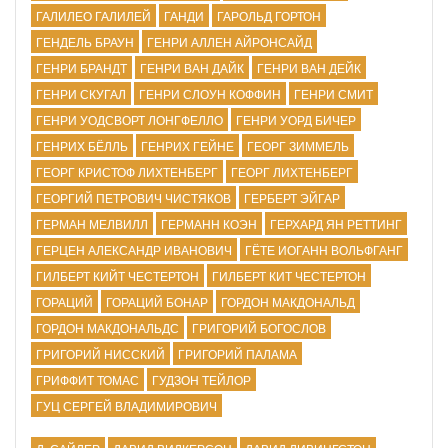
ГАЛИЛЕО ГАЛИЛЕЙ
ГАНДИ
ГАРОЛЬД ГОРТОН
ГЕНДЕЛЬ БРАУН
ГЕНРИ АЛЛЕН АЙРОНСАЙД
ГЕНРИ БРАНДТ
ГЕНРИ ВАН ДАЙК
ГЕНРИ ВАН ДЕЙК
ГЕНРИ СКУГАЛ
ГЕНРИ СЛОУН КОФФИН
ГЕНРИ СМИТ
ГЕНРИ УОДСВОРТ ЛОНГФЕЛЛО
ГЕНРИ УОРД БИЧЕР
ГЕНРИХ БЁЛЛЬ
ГЕНРИХ ГЕЙНЕ
ГЕОРГ ЗИММЕЛЬ
ГЕОРГ КРИСТОФ ЛИХТЕНБЕРГ
ГЕОРГ ЛИХТЕНБЕРГ
ГЕОРГИЙ ПЕТРОВИЧ ЧИСТЯКОВ
ГЕРБЕРТ ЭЙГАР
ГЕРМАН МЕЛВИЛЛ
ГЕРМАНН КОЭН
ГЕРХАРД ЯН РЕТТИНГ
ГЕРЦЕН АЛЕКСАНДР ИВАНОВИЧ
ГЁТЕ ИОГАНН ВОЛЬФГАНГ
ГИЛБЕРТ КИЙТ ЧЕСТЕРТОН
ГИЛБЕРТ КИТ ЧЕСТЕРТОН
ГОРАЦИЙ
ГОРАЦИЙ БОНАР
ГОРДОН МАКДОНАЛЬД
ГОРДОН МАКДОНАЛЬДС
ГРИГОРИЙ БОГОСЛОВ
ГРИГОРИЙ НИССКИЙ
ГРИГОРИЙ ПАЛАМА
ГРИФФИТ ТОМАС
ГУДЗОН ТЕЙЛОР
ГУЦ СЕРГЕЙ ВЛАДИМИРОВИЧ