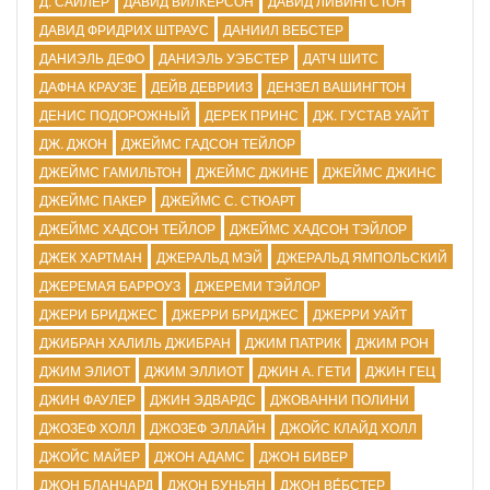
Д. САЙЛЕР
ДАВИД ВИЛКЕРСОН
ДАВИД ЛИВИНГСТОН
ДАВИД ФРИДРИХ ШТРАУС
ДАНИИЛ ВЕБСТЕР
ДАНИЭЛЬ ДЕФО
ДАНИЭЛЬ УЭБСТЕР
ДАТЧ ШИТС
ДАФНА КРАУЗЕ
ДЕЙВ ДЕВРИИЗ
ДЕНЗЕЛ ВАШИНГТОН
ДЕНИС ПОДОРОЖНЫЙ
ДЕРЕК ПРИНС
ДЖ. ГУСТАВ УАЙТ
ДЖ. ДЖОН
ДЖЕЙМС ГАДСОН ТЕЙЛОР
ДЖЕЙМС ГАМИЛЬТОН
ДЖЕЙМС ДЖИНЕ
ДЖЕЙМС ДЖИНС
ДЖЕЙМС ПАКЕР
ДЖЕЙМС С. СТЮАРТ
ДЖЕЙМС ХАДСОН ТЕЙЛОР
ДЖЕЙМС ХАДСОН ТЭЙЛОР
ДЖЕК ХАРТМАН
ДЖЕРАЛЬД МЭЙ
ДЖЕРАЛЬД ЯМПОЛЬСКИЙ
ДЖЕРЕМАЯ БАРРОУЗ
ДЖЕРЕМИ ТЭЙЛОР
ДЖЕРИ БРИДЖЕС
ДЖЕРРИ БРИДЖЕС
ДЖЕРРИ УАЙТ
ДЖИБРАН ХАЛИЛЬ ДЖИБРАН
ДЖИМ ПАТРИК
ДЖИМ РОН
ДЖИМ ЭЛИОТ
ДЖИМ ЭЛЛИОТ
ДЖИН А. ГЕТИ
ДЖИН ГЕЦ
ДЖИН ФАУЛЕР
ДЖИН ЭДВАРДС
ДЖОВАННИ ПОЛИНИ
ДЖОЗЕФ ХОЛЛ
ДЖОЗЕФ ЭЛЛАЙН
ДЖОЙС КЛАЙД ХОЛЛ
ДЖОЙС МАЙЕР
ДЖОН АДАМС
ДЖОН БИВЕР
ДЖОН БЛАНЧАРД
ДЖОН БУНЬЯН
ДЖОН ВЕ́БСТЕР