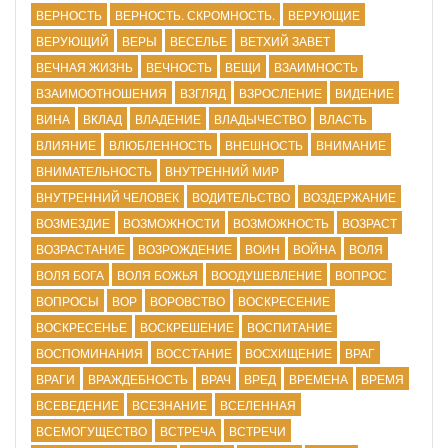
ВЕРНОСТЬ
ВЕРНОСТЬ. СКРОМНОСТЬ.
ВЕРУЮЩИЕ
ВЕРУЮЩИЙ
ВЕРЫ
ВЕСЕЛЬЕ
ВЕТХИЙ ЗАВЕТ
ВЕЧНАЯ ЖИЗНЬ
ВЕЧНОСТЬ
ВЕЩИ
ВЗАИМНОСТЬ
ВЗАИМООТНОШЕНИЯ
ВЗГЛЯД
ВЗРОСЛЕНИЕ
ВИДЕНИЕ
ВИНА
ВКЛАД
ВЛАДЕНИЕ
ВЛАДЫЧЕСТВО
ВЛАСТЬ
ВЛИЯНИЕ
ВЛЮБЛЕННОСТЬ
ВНЕШНОСТЬ
ВНИМАНИЕ
ВНИМАТЕЛЬНОСТЬ
ВНУТРЕННИЙ МИР
ВНУТРЕННИЙ ЧЕЛОВЕК
ВОДИТЕЛЬСТВО
ВОЗДЕРЖАНИЕ
ВОЗМЕЗДИЕ
ВОЗМОЖНОСТИ
ВОЗМОЖНОСТЬ
ВОЗРАСТ
ВОЗРАСТАНИЕ
ВОЗРОЖДЕНИЕ
ВОИН
ВОЙНА
ВОЛЯ
ВОЛЯ БОГА
ВОЛЯ БОЖЬЯ
ВООДУШЕВЛЕНИЕ
ВОПРОС
ВОПРОСЫ
ВОР
ВОРОВСТВО
ВОСКРЕСЕНИЕ
ВОСКРЕСЕНЬЕ
ВОСКРЕШЕНИЕ
ВОСПИТАНИЕ
ВОСПОМИНАНИЯ
ВОССТАНИЕ
ВОСХИЩЕНИЕ
ВРАГ
ВРАГИ
ВРАЖДЕБНОСТЬ
ВРАЧ
ВРЕД
ВРЕМЕНА
ВРЕМЯ
ВСЕВЕДЕНИЕ
ВСЕЗНАНИЕ
ВСЕЛЕННАЯ
ВСЕМОГУЩЕСТВО
ВСТРЕЧА
ВСТРЕЧИ