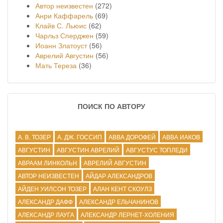
Автор неизвестен
(272)
Анри Каффарель
(69)
Клайв С. Льюис
(62)
Чарльз Сперджен
(59)
Иоанн Златоуст
(56)
Аврелий Августин
(56)
Мать Тереза
(36)
ПОИСК ПО АВТОРУ
А. В. ТОЗЕР
А. ДЖ. ГОССИП
АВВА ДОРОФЕЙ
АВВА ИАКОВ
АВГУСТИН
АВГУСТИН АВРЕЛИЙ
АВГУСТУС ТОПЛЕДИ
АВРААМ ЛИНКОЛЬН
АВРЕЛИЙ АВГУСТИН
АВТОР НЕИЗВЕСТЕН
АЙДАР АЛЕКСАНДРОВ
АЙДЕН УИЛСОН ТОЗЕР
АЛАН КЕНТ СКОУЛЗ
АЛЕКСАНДР ДАФФ
АЛЕКСАНДР ЕЛЬЧАНИНОВ
АЛЕКСАНДР ЛАУГА
АЛЕКСАНДР ЛЕРНЕТ-ХОЛЕНИЯ