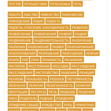
ПУСТЯК
ПУТЕШЕСТВИЕ
ПУТИ БОЖЬИ
ПУТЬ
РАБОТА
РАБСТВО
РАВЕНСТВО
РАВНОВЕСИЕ
РАВНОДУШИЕ
РАДИО
РАДОСТЬ
РАДОСТЬ. СПАСЕНИЕ. БЛАГОДАРНОСТЬ
РАЗВИТИЕ
РАЗВЛЕЧЕНИЕ
РАЗВЛЕЧЕНИЯ
РАЗВРАТ
РАЗДОР
РАЗДРАЖЕНИЕ
РАЗДРАЖИТЕЛЬНОСТЬ
РАЗЛИЧЕНИЕ
РАЗЛИЧИЯ
РАЗЛОЖЕНИЕ
РАЗМЕР
РАЗОЧАРОВАНИЕ
РАЗОЧАРОВАНИЯ
РАЗРЕШЕНИЕ
РАЗРУШЕНИЕ
РАЗРЫВ
РАЗУМ
РАЙ
РАНА
РАНИМОСТЬ
РАСКАЯНИЕ
РАСПЯТИЕ
РАССТОЯНИЯ
РАССУДОК
РАССУЖДЕНИЕ
РАССУЖДЕНИЯ
РАСТРОЙСТВО
РАШЕНИЯ
РЕАКЦИЯ
РЕАЛИЗМ
РЕАЛЬНОСТЬ
РЕБЕНОК
РЕГУЛЯРНОСТЬ
РЕЗУЛЬТАТ
РЕЛИГИИ
РЕЛИГИОЗНОСТЬ
РЕЛИГИЯ
РЕПУТАЦИЯ
РЕСУРСЫ
РЕЧЬ
РЕШЕНИЕ
РЕШЕНИЯ
РИСК
РОДИТЕЛИ
РОДНЫЕ
РОЖДЕНИЕ
РОЖДЕНИЕ СВЫШЕ
РОЖДЕСТВО
РОЛЬ
РОМАНТИКА