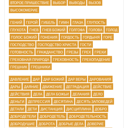
ВТОРОЕ ПРИШЕСТВИЕ
ВЫБОР
ВЫВОДЫ
ВЫЗОВ
ВЫСОКОМЕРИЕ
ГЕНИЙ
ГЕРОЙ
ГИБЕЛЬ
ГИМН
ГЛАЗА
ГЛУПОСТЬ
ГЛУХОТА
ГНЕВ
ГНЕВ БОЖИЙ
ГОЛГОФА
ГОЛОВА
ГОЛОД
ГОЛОС БОЖИЙ
ГОНЕНИЯ
ГОРДОСТЬ
ГОРДЫНЯ
ГОРЕ
ГОСПОДСТВО
ГОСПОДСТВО ХРИСТА
ГОСТИ
ГОТОВНОСТЬ
ГРАЖДАНСТВО
ГРЕЗЫ
ГРЕХ
ГРЕХИ
ГРЕХОВНАЯ ПРИРОДА
ГРЕХОВНОСТЬ
ГРЕХОПАДЕНИЕ
ГРЕШНИК
ГРЕШНИКИ
ДАВЛЕНИЕ
ДАР
ДАР БОЖИЙ
ДАР ВЕРЫ
ДАРОВАНИЯ
ДАРЫ
ДАЯНИЕ
ДВИЖЕНИЕ
ДЕГРАДАЦИЯ
ДЕЙСТВИЕ
ДЕЙСТВИЯ
ДЕЛА
ДЕЛА БОЖЬИ
ДЕЛАНИЯ
ДЕЛО
ДЕНЬГИ
ДЕПРЕССИЯ
ДЕСЯТИНА
ДЕСЯТЬ ЗАПОВЕДЕЙ
ДЕТАЛИ
ДЕТИ
ДИСТАНЦИЯ
ДИСЦИПЛИНА
ДОБРО
ДОБРОДЕТЕЛИ
ДОБРОДЕТЕЛЬ
ДОБРОДЕТЕЛЬНОСТЬ
ДОБРОДУШИЕ
ДОБРОТА
ДОБРЫЕ ДЕЛА
ДОВЕРИЕ