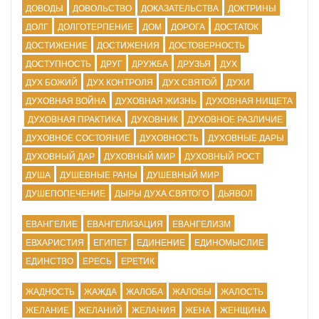
ДОВОДЫ
ДОВОЛЬСТВО
ДОКАЗАТЕЛЬСТВА
ДОКТРИНЫ
ДОЛГ
ДОЛГОТЕРПЕНИЕ
ДОМ
ДОРОГА
ДОСТАТОК
ДОСТИЖЕНИЕ
ДОСТИЖЕНИЯ
ДОСТОВЕРНОСТЬ
ДОСТУПНОСТЬ
ДРУГ
ДРУЖБА
ДРУЗЬЯ
ДУХ
ДУХ БОЖИЙ
ДУХ КОНТРОЛЯ
ДУХ СВЯТОЙ
ДУХИ
ДУХОВНАЯ ВОЙНА
ДУХОВНАЯ ЖИЗНЬ
ДУХОВНАЯ НИЩЕТА
ДУХОВНАЯ ПРАКТИКА
ДУХОВНИК
ДУХОВНОЕ РАЗЛИЧИЕ
ДУХОВНОЕ СОСТОЯНИЕ
ДУХОВНОСТЬ
ДУХОВНЫЕ ДАРЫ
ДУХОВНЫЙ ДАР
ДУХОВНЫЙ МИР
ДУХОВНЫЙ РОСТ
ДУША
ДУШЕВНЫЕ РАНЫ
ДУШЕВНЫЙ МИР
ДУШЕПОПЕЧЕНИЕ
ДЫРЫ ДУХА СВЯТОГО
ДЬЯВОЛ
ЕВАНГЕЛИЕ
ЕВАНГЕЛИЗАЦИЯ
ЕВАНГЕЛИЗМ
ЕВХАРИСТИЯ
ЕГИПЕТ
ЕДИНЕНИЕ
ЕДИНОМЫСЛИЕ
ЕДИНСТВО
ЕРЕСЬ
ЕРЕТИК
ЖАДНОСТЬ
ЖАЖДА
ЖАЛОБА
ЖАЛОБЫ
ЖАЛОСТЬ
ЖЕЛАНИЕ
ЖЕЛАНИЙ
ЖЕЛАНИЯ
ЖЕНА
ЖЕНЩИНА