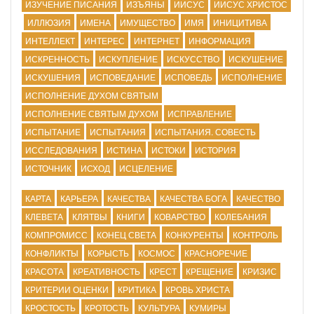
ИЗУЧЕНИЕ ПИСАНИЯ
ИЗЪЯНЫ
ИИСУС
ИИСУС ХРИСТОС
ИЛЛЮЗИЯ
ИМЕНА
ИМУЩЕСТВО
ИМЯ
ИНИЦИТИВА
ИНТЕЛЛЕКТ
ИНТЕРЕС
ИНТЕРНЕТ
ИНФОРМАЦИЯ
ИСКРЕННОСТЬ
ИСКУПЛЕНИЕ
ИСКУССТВО
ИСКУШЕНИЕ
ИСКУШЕНИЯ
ИСПОВЕДАНИЕ
ИСПОВЕДЬ
ИСПОЛНЕНИЕ
ИСПОЛНЕНИЕ ДУХОМ СВЯТЫМ
ИСПОЛНЕНИЕ СВЯТЫМ ДУХОМ
ИСПРАВЛЕНИЕ
ИСПЫТАНИЕ
ИСПЫТАНИЯ
ИСПЫТАНИЯ. СОВЕСТЬ
ИССЛЕДОВАНИЯ
ИСТИНА
ИСТОКИ
ИСТОРИЯ
ИСТОЧНИК
ИСХОД
ИСЦЕЛЕНИЕ
КАРТА
КАРЬЕРА
КАЧЕСТВА
КАЧЕСТВА БОГА
КАЧЕСТВО
КЛЕВЕТА
КЛЯТВЫ
КНИГИ
КОВАРСТВО
КОЛЕБАНИЯ
КОМПРОМИСС
КОНЕЦ СВЕТА
КОНКУРЕНТЫ
КОНТРОЛЬ
КОНФЛИКТЫ
КОРЫСТЬ
КОСМОС
КРАСНОРЕЧИЕ
КРАСОТА
КРЕАТИВНОСТЬ
КРЕСТ
КРЕЩЕНИЕ
КРИЗИС
КРИТЕРИИ ОЦЕНКИ
КРИТИКА
КРОВЬ ХРИСТА
КРОСТОСТЬ
КРОТОСТЬ
КУЛЬТУРА
КУМИРЫ