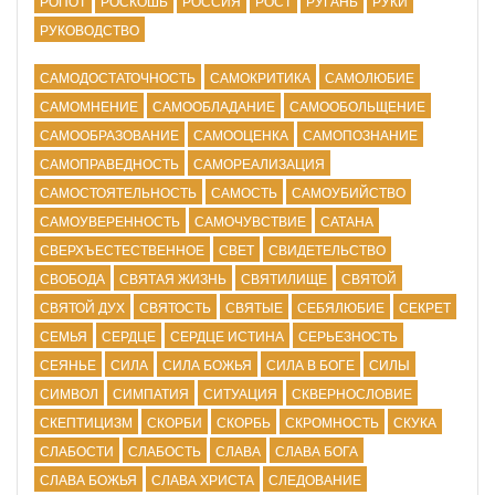
РОПОТ
РОСКОШЬ
РОССИЯ
РОСТ
РУГАНЬ
РУКИ
РУКОВОДСТВО
САМОДОСТАТОЧНОСТЬ
САМОКРИТИКА
САМОЛЮБИЕ
САМОМНЕНИЕ
САМООБЛАДАНИЕ
САМООБОЛЬЩЕНИЕ
САМООБРАЗОВАНИЕ
САМООЦЕНКА
САМОПОЗНАНИЕ
САМОПРАВЕДНОСТЬ
САМОРЕАЛИЗАЦИЯ
САМОСТОЯТЕЛЬНОСТЬ
САМОСТЬ
САМОУБИЙСТВО
САМОУВЕРЕННОСТЬ
САМОЧУВСТВИЕ
САТАНА
СВЕРХЪЕСТЕСТВЕННОЕ
СВЕТ
СВИДЕТЕЛЬСТВО
СВОБОДА
СВЯТАЯ ЖИЗНЬ
СВЯТИЛИЩЕ
СВЯТОЙ
СВЯТОЙ ДУХ
СВЯТОСТЬ
СВЯТЫЕ
СЕБЯЛЮБИЕ
СЕКРЕТ
СЕМЬЯ
СЕРДЦЕ
СЕРДЦЕ ИСТИНА
СЕРЬЕЗНОСТЬ
СЕЯНЬЕ
СИЛА
СИЛА БОЖЬЯ
СИЛА В БОГЕ
СИЛЫ
СИМВОЛ
СИМПАТИЯ
СИТУАЦИЯ
СКВЕРНОСЛОВИЕ
СКЕПТИЦИЗМ
СКОРБИ
СКОРБЬ
СКРОМНОСТЬ
СКУКА
СЛАБОСТИ
СЛАБОСТЬ
СЛАВА
СЛАВА БОГА
СЛАВА БОЖЬЯ
СЛАВА ХРИСТА
СЛЕДОВАНИЕ