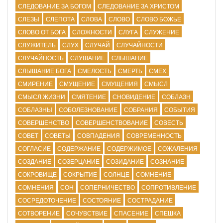
СЛЕДОВАНИЕ ЗА БОГОМ
СЛЕДОВАНИЕ ЗА ХРИСТОМ
СЛЕЗЫ
СЛЕПОТА
СЛОВА
СЛОВО
СЛОВО БОЖЬЕ
СЛОВО ОТ БОГА
СЛОЖНОСТИ
СЛУГА
СЛУЖЕНИЕ
СЛУЖИТЕЛЬ
СЛУХ
СЛУЧАЙ
СЛУЧАЙНОСТИ
СЛУЧАЙНОСТЬ
СЛУШАНИЕ
СЛЫШАНИЕ
СЛЫШАНИЕ БОГА
СМЕЛОСТЬ
СМЕРТЬ
СМЕХ
СМИРЕНИЕ
СМУЩЕНИЕ
СМУЩЕНИЯ
СМЫСЛ
СМЫСЛ ЖИЗНИ
СМЯТЕНИЕ
СНОВИДЕНИЕ
СОБЛАЗН
СОБЛАЗНЫ
СОБОЛЕЗНОВАНИЕ
СОБРАНИЯ
СОБЫТИЯ
СОВЕРШЕНСТВО
СОВЕРШЕНСТВОВАНИЕ
СОВЕСТЬ
СОВЕТ
СОВЕТЫ
СОВПАДЕНИЯ
СОВРЕМЕННОСТЬ
СОГЛАСИЕ
СОДЕРЖАНИЕ
СОДЕРЖИМОЕ
СОЖАЛЕНИЯ
СОЗДАНИЕ
СОЗЕРЦАНИЕ
СОЗИДАНИЕ
СОЗНАНИЕ
СОКРОВИЩЕ
СОКРЫТИЕ
СОЛНЦЕ
СОМНЕНИЕ
СОМНЕНИЯ
СОН
СОПЕРНИЧЕСТВО
СОПРОТИВЛЕНИЕ
СОСРЕДОТОЧЕНИЕ
СОСТОЯНИЕ
СОСТРАДАНИЕ
СОТВОРЕНИЕ
СОЧУВСТВИЕ
СПАСЕНИЕ
СПЕШКА