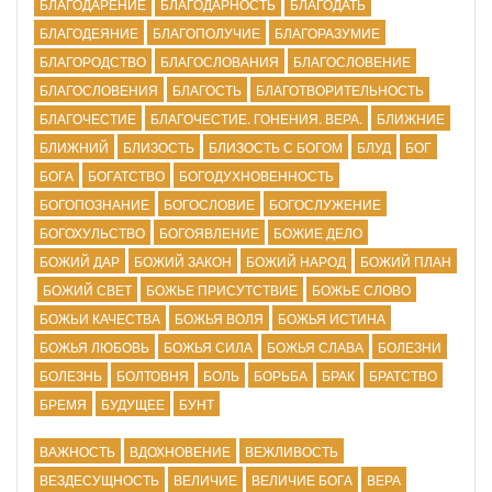
БЛАГОДАРЕНИЕ
БЛАГОДАРНОСТЬ
БЛАГОДАТЬ
БЛАГОДЕЯНИЕ
БЛАГОПОЛУЧИЕ
БЛАГОРАЗУМИЕ
БЛАГОРОДСТВО
БЛАГОСЛОВАНИЯ
БЛАГОСЛОВЕНИЕ
БЛАГОСЛОВЕНИЯ
БЛАГОСТЬ
БЛАГОТВОРИТЕЛЬНОСТЬ
БЛАГОЧЕСТИЕ
БЛАГОЧЕСТИЕ. ГОНЕНИЯ. ВЕРА.
БЛИЖНИЕ
БЛИЖНИЙ
БЛИЗОСТЬ
БЛИЗОСТЬ С БОГОМ
БЛУД
БОГ
БОГА
БОГАТСТВО
БОГОДУХНОВЕННОСТЬ
БОГОПОЗНАНИЕ
БОГОСЛОВИЕ
БОГОСЛУЖЕНИЕ
БОГОХУЛЬСТВО
БОГОЯВЛЕНИЕ
БОЖИЕ ДЕЛО
БОЖИЙ ДАР
БОЖИЙ ЗАКОН
БОЖИЙ НАРОД
БОЖИЙ ПЛАН
БОЖИЙ СВЕТ
БОЖЬЕ ПРИСУТСТВИЕ
БОЖЬЕ СЛОВО
БОЖЬИ КАЧЕСТВА
БОЖЬЯ ВОЛЯ
БОЖЬЯ ИСТИНА
БОЖЬЯ ЛЮБОВЬ
БОЖЬЯ СИЛА
БОЖЬЯ СЛАВА
БОЛЕЗНИ
БОЛЕЗНЬ
БОЛТОВНЯ
БОЛЬ
БОРЬБА
БРАК
БРАТСТВО
БРЕМЯ
БУДУЩЕЕ
БУНТ
ВАЖНОСТЬ
ВДОХНОВЕНИЕ
ВЕЖЛИВОСТЬ
ВЕЗДЕСУЩНОСТЬ
ВЕЛИЧИЕ
ВЕЛИЧИЕ БОГА
ВЕРА