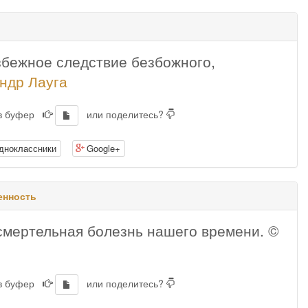
збежное следствие безбожного,
ндр Лауга
 в буфер
или поделитесь?
дноклассники
Google+
енность
смертельная болезнь нашего времени. ©
 в буфер
или поделитесь?