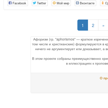
Facebook
Twitter
Мой мир
Вконтакте
О
(current)
1
2
»
Афоризм (гр. "aphorismos" — краткое изречен
том числе и христианские) формулируются в к
ничего не аргументирует или доказывает, а
В этом проекте собраны преимущественно хри
в иллюстрациях к пропове
О пр