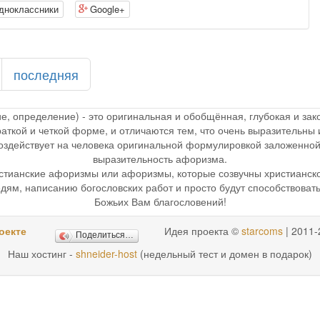
дноклассники
Google+
последняя
ие, определение) - это оригинальная и обобщённая, глубокая и з
раткой и четкой форме, и отличаются тем, что очень выразительн
 воздействует на человека оригинальной формулировкой заложенной
выразительность афоризма.
стианские афоризмы или афоризмы, которые созвучны христианск
дям, написанию богословских работ и просто будут способствоват
Божьих Вам благословений!
оекте
Идея проекта ©
starcoms
| 2011-
Поделиться…
Наш хостинг -
shneider-host
(недельный тест и домен в подарок)