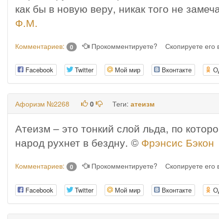
как бы в новую веру, никак того не замеч
Ф.М.
Комментариев:
Прокомментируете?
Скопируете его
0
Facebook
Twitter
Мой мир
Вконтакте
О
Афоризм №2268
0
Теги:
атеизм
Атеизм – это тонкий слой льда, по котор
народ рухнет в бездну. ©
Фрэнсис Бэкон
Комментариев:
Прокомментируете?
Скопируете его
0
Facebook
Twitter
Мой мир
Вконтакте
О