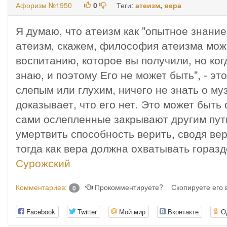
Афоризм №1950
0
Теги:
атеизм
,
вера
Я думаю, что атеизм как "опытное знани
атеизм, скажем, философия атеизма може
воспитанию, которое вы получили, но когд
знаю, и поэтому Его не может быть", - э
слепым или глухим, ничего не знать о му
доказывает, что его нет. Это может быть
сами ослепленные закрывают другим путь
умертвить способность верить, сводя ве
тогда как вера должна охватывать гораз
Сурожский
Комментариев:
Прокомментируете?
Скопируете его
0
Facebook
Twitter
Мой мир
Вконтакте
О