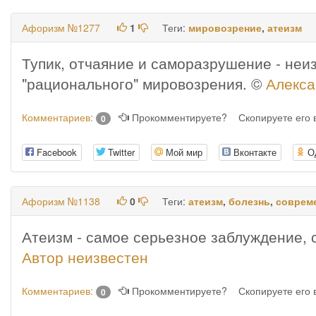
Афоризм №1277
1
Теги:
мировозрение
,
атеизм
Тупик, отчаяние и саморазрушение - неи
"рационального" мировозрения. ©
Алекса
Комментариев:
Прокомментируете?
Скопируете его
0
Facebook
Twitter
Мой мир
Вконтакте
О
Афоризм №1138
0
Теги:
атеизм
,
болезнь
,
соврем
Атеизм - самое серьезное заблуждение, 
Автор неизвестен
Комментариев:
Прокомментируете?
Скопируете его
0