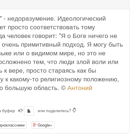
е" - недоразумение. Идеологический
т просто соответствовать тому
а человек говорит: "Я о Боге ничего не
то очень примитивный подход. Я могу быть
зыке или о видимом мире, но это не
 осложнено тем, что люди злой воли или
 к вере, просто стараясь как бы
ру к какому-то религиозному положению,
до большую область. ©
Антоний
 в буфер
или поделитесь?
дноклассники
Google+