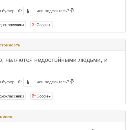
 в буфер
или поделитесь?
дноклассники
Google+
стойность
р, являются недостойными людьми, и
 в буфер
или поделитесь?
дноклассники
Google+
овение