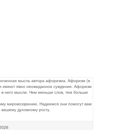
аконченная мысль автора афоризма. Афоризм (в
ы и имеют явно неожиданное суждение. Афоризм
 в него мысли. Чем меньше слов, тем больше
ому мировоззрению. Надеемся они помогут вам
ь вашему духовному росту.
2026