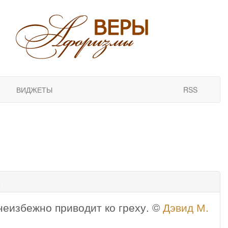
ВИДЖЕТЫ
RSS
х
неизбежно приводит ко греху. ©
Дэвид М.