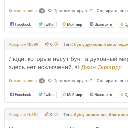
Комментариев:
Прокомментируете?
Скопируете его
0
Facebook
Twitter
Мой мир
Вконтакте
О
Афоризм №898
0
Теги:
бунт
,
духовный мир
,
недо
Люди, которые несут бунт в духовный ми
здесь нет исключений. ©
Джин Эдвардс
Комментариев:
Прокомментируете?
Скопируете его
0
Facebook
Twitter
Мой мир
Вконтакте
О
Афоризм №881
0
Теги:
бунт
,
восстание
,
благосл