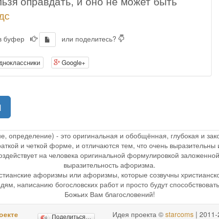
ьзя оправдать, и оно не может быть
дс
 в буфер
или поделитесь?
дноклассники
Google+
(current)
1
ие, определение) - это оригинальная и обобщённая, глубокая и з
раткой и четкой форме, и отличаются тем, что очень выразительн
 воздействует на человека оригинальной формулировкой заложенной
выразительность афоризма.
стианские афоризмы или афоризмы, которые созвучны христианск
дям, написанию богословских работ и просто будут способствоват
Божьих Вам благословений!
оекте
Идея проекта ©
starcoms
| 2011-
Поделиться…