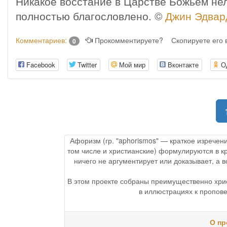
Никакое восстание в Царстве Божьем нел
полностью благословлено. ©
Джин Эдвар
Комментариев:
Прокомментируете?
Скопируете его
0
Facebook
Twitter
Мой мир
Вконтакте
О
Афоризм (гр. "aphorismos" — краткое изречен
том числе и христианские) формулируются в к
ничего не аргументирует или доказывает, а
В этом проекте собраны преимущественно хри
в иллюстрациях к пропове
О пр