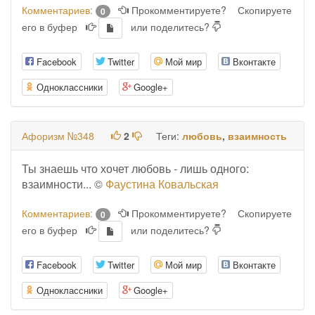
Комментариев:
Прокомментируете?
Скопируете
0
его в буфер
или поделитесь?
Facebook
Twitter
Мой мир
Вконтакте
Одноклассники
Google+
Афоризм №348
2
Теги:
любовь
,
взаимность
Ты знаешь что хочет любовь - лишь одного:
взаимности... ©
Фаустина Ковальская
Комментариев:
Прокомментируете?
Скопируете
0
его в буфер
или поделитесь?
Facebook
Twitter
Мой мир
Вконтакте
Одноклассники
Google+