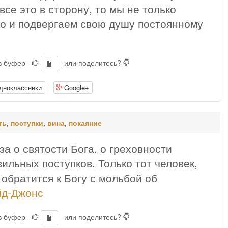
се это в сторону, то мы не только
но и подвергаем свою душу постоянному
 в буфер
или поделитесь?
дноклассники
Google+
ть
,
поступки
,
вина
,
покаяние
а о святости Бога, о греховности
ильных поступков. Только тот человек,
обратится к Богу с мольбой об
йд-Джонс
 в буфер
или поделитесь?