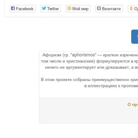
Facebook
Twitter
Мой мир
Вконтакте
О
Афоризм (гр. "aphorismos" — краткое изречен
том числе и христианские) формулируются в к
ничего не аргументирует или доказывает, а
В этом проекте собраны преимущественно хри
в иллюстрациях к пропове
О пр