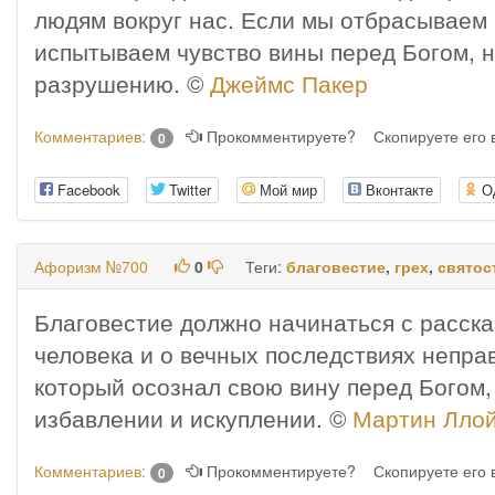
людям вокруг нас. Если мы отбрасываем в
испытываем чувство вины перед Богом, 
разрушению. ©
Джеймс Пакер
Комментариев:
Прокомментируете?
Скопируете его
0
Facebook
Twitter
Мой мир
Вконтакте
О
Афоризм №700
0
Теги:
благовестие
,
грех
,
святос
Благовестие должно начинаться с рассказ
человека и о вечных последствиях неправ
который осознал свою вину перед Богом, 
избавлении и искуплении. ©
Мартин Лло
Комментариев:
Прокомментируете?
Скопируете его
0