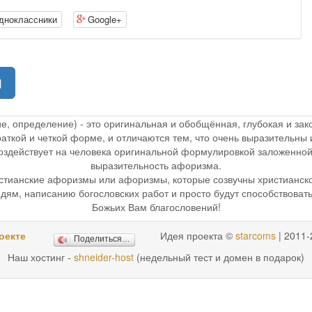
дноклассники
Google+
(current)
1
ие, определение) - это оригинальная и обобщённая, глубокая и з
раткой и четкой форме, и отличаются тем, что очень выразительн
 воздействует на человека оригинальной формулировкой заложенной
выразительность афоризма.
стианские афоризмы или афоризмы, которые созвучны христианск
дям, написанию богословских работ и просто будут способствоват
Божьих Вам благословений!
оекте
Идея проекта ©
starcoms
| 2011-
Поделиться…
Наш хостинг -
shneider-host
(недельный тест и домен в подарок)