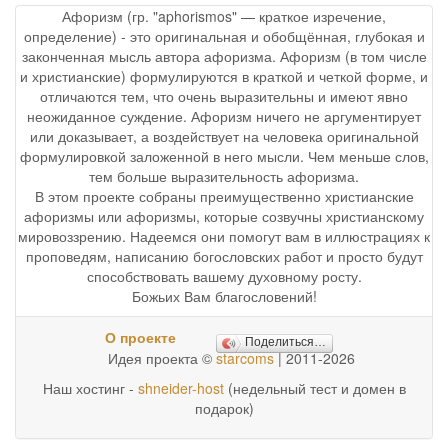
Афоризм (гр. "aphorismos" — краткое изречение,
определение) - это оригинальная и обобщённая, глубокая и
законченная мысль автора афоризма. Афоризм (в том числе
и христианские) формулируются в краткой и четкой форме, и
отличаются тем, что очень выразительны и имеют явно
неожиданное суждение. Афоризм ничего не аргументирует
или доказывает, а воздействует на человека оригинальной
формулировкой заложенной в него мысли. Чем меньше слов,
тем больше выразительность афоризма.
В этом проекте собраны преимущественно христианские
афоризмы или афоризмы, которые созвучны христианскому
мировоззрению. Надеемся они помогут вам в иллюстрациях к
проповедям, написанию богословских работ и просто будут
способствовать вашему духовному росту.
Божьих Вам благословений!
О проекте
Поделиться…
Идея проекта ©
starcoms
| 2011-2026
Наш хостинг -
shneider-host
(недельный тест и домен в
подарок)