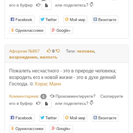
его в буфер
или поделитесь?
Facebook
Twitter
Мой мир
Вконтакте
Одноклассники
Google+
Афоризм №867
0
Теги:
человек
,
возрождение
,
жалость
Пожалеть несчастного - это в природе человека;
возродить его к новой жизни - это в духе деяний
Господа. ©
Хорас Манн
Комментариев:
Прокомментируете?
Скопируете
0
его в буфер
или поделитесь?
Facebook
Twitter
Мой мир
Вконтакте
Одноклассники
Google+