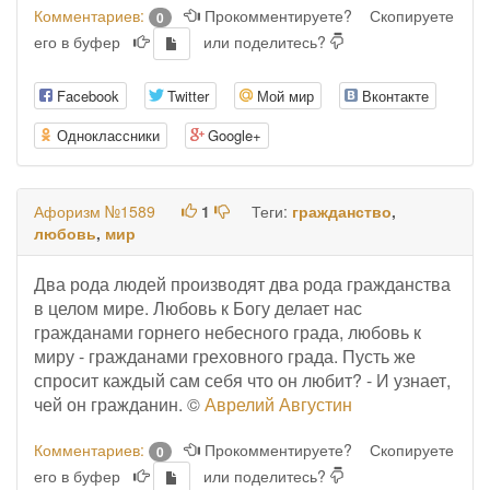
Комментариев:
Прокомментируете?
Скопируете
0
его в буфер
или поделитесь?
Facebook
Twitter
Мой мир
Вконтакте
Одноклассники
Google+
Афоризм №1589
1
Теги:
гражданство
,
любовь
,
мир
Два рода людей производят два рода гражданства
в целом мире. Любовь к Богу делает нас
гражданами горнего небесного града, любовь к
миру - гражданами греховного града. Пусть же
спросит каждый сам себя что он любит? - И узнает,
чей он гражданин. ©
Аврелий Августин
Комментариев:
Прокомментируете?
Скопируете
0
его в буфер
или поделитесь?