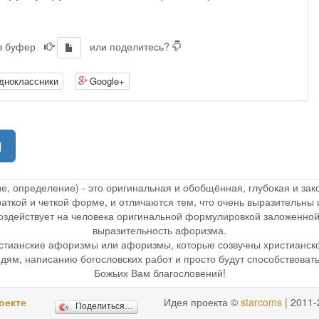
 в буфер
или поделитесь?
дноклассники
Google+
(current)
1
ие, определение) - это оригинальная и обобщённая, глубокая и з
раткой и четкой форме, и отличаются тем, что очень выразительн
 воздействует на человека оригинальной формулировкой заложенной
выразительность афоризма.
стианские афоризмы или афоризмы, которые созвучны христианск
дям, написанию богословских работ и просто будут способствоват
Божьих Вам благословений!
оекте
Идея проекта ©
starcoms
| 2011-
Поделиться…