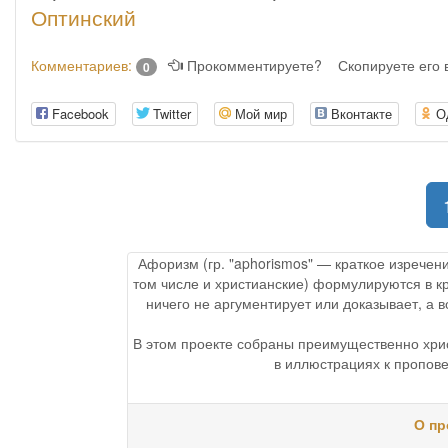
Оптинский
Комментариев:
Прокомментируете?
Скопируете его
0
Facebook
Twitter
Мой мир
Вконтакте
О
Афоризм (гр. "aphorismos" — краткое изречен
том числе и христианские) формулируются в к
ничего не аргументирует или доказывает, а
В этом проекте собраны преимущественно хри
в иллюстрациях к пропове
О пр