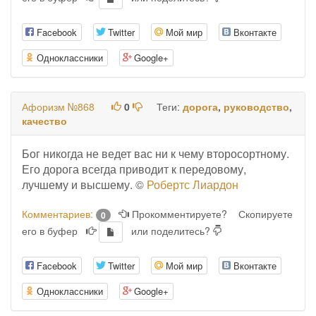
Facebook
Twitter
Мой мир
Вконтакте
Одноклассники
Google+
Афоризм №868
0
Теги:
дорога
,
руководство
,
качество
Бог никогда не ведет вас ни к чему второсортному.
Его дорога всегда приводит к передовому,
лучшему и высшему. ©
Робертс Лиардон
Комментариев:
Прокомментируете?
Скопируете
0
его в буфер
или поделитесь?
Facebook
Twitter
Мой мир
Вконтакте
Одноклассники
Google+