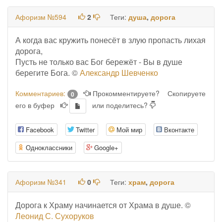
Афоризм №594
2
Теги:
душа
,
дорога
А когда вас кружить понесёт в злую пропасть лихая
дорога,
Пусть не только вас Бог бережёт - Вы в душе
берегите Бога. ©
Александр Шевченко
Комментариев:
Прокомментируете?
Скопируете
0
его в буфер
или поделитесь?
Facebook
Twitter
Мой мир
Вконтакте
Одноклассники
Google+
Афоризм №341
0
Теги:
храм
,
дорога
Дорога к Храму начинается от Храма в душе. ©
Леонид С. Сухоруков