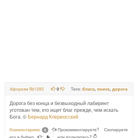
Афоризм №1393
0
Теги:
блага
,
поиск
,
дорога
Дорога без конца и безвыходный лабиринт
уготован тем, кто ищет благ прежде, чем искать
Бога. ©
Бернард Клервосский
Комментариев:
Прокомментируете?
Скопируете
0
его в буфер
или поделитесь?