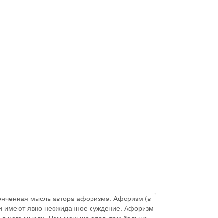
аконченная мысль автора афоризма. Афоризм (в
ы и имеют явно неожиданное суждение. Афоризм
 в него мысли. Чем меньше слов, тем больше