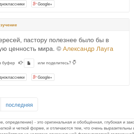
дноклассники
Google+
изучение
ересей, пастору полезнее было бы в
шую ценность мира. ©
Александр Лауга
 в буфер
или поделитесь?
дноклассники
Google+
последняя
ие, определение) - это оригинальная и обобщённая, глубокая и з
раткой и четкой форме, и отличаются тем, что очень выразительн
 воздействует на человека оригинальной формулировкой заложенной