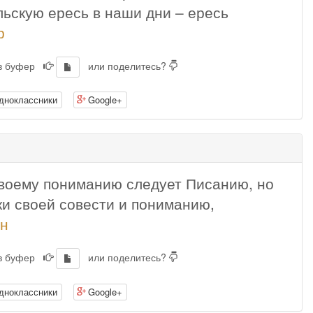
ьскую ересь в наши дни – ересь
р
 в буфер
или поделитесь?
дноклассники
Google+
 своему пониманию следует Писанию, но
ки своей совести и пониманию,
он
 в буфер
или поделитесь?
дноклассники
Google+