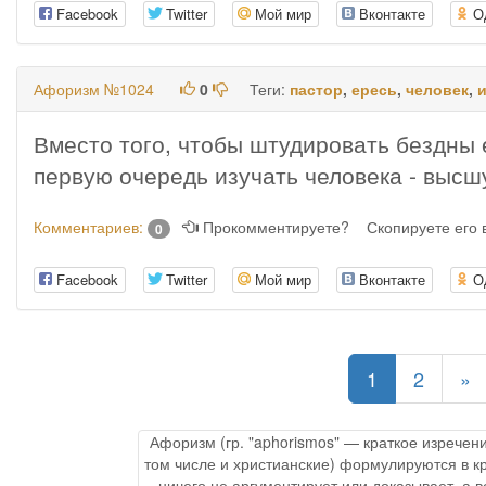
Facebook
Twitter
Мой мир
Вконтакте
О
Афоризм №1024
0
Теги:
пастор
,
ересь
,
человек
,
Вместо того, чтобы штудировать бездны 
первую очередь изучать человека - выс
Комментариев:
Прокомментируете?
Скопируете его
0
Facebook
Twitter
Мой мир
Вконтакте
О
(current)
1
2
»
Афоризм (гр. "aphorismos" — краткое изречен
том числе и христианские) формулируются в к
ничего не аргументирует или доказывает, а