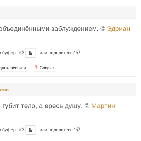
 объединёнными заблуждением. ©
Эдриан
 в буфер
или поделитесь?
дноклассники
Google+
ство
 губит тело, а ересь душу. ©
Мартин
 в буфер
или поделитесь?