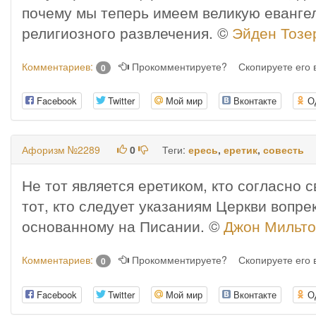
почему мы теперь имеем великую евангел
религиозного развлечения. ©
Эйден Тозе
Комментариев:
Прокомментируете?
Скопируете его
0
Facebook
Twitter
Мой мир
Вконтакте
О
Афоризм №2289
0
Теги:
ересь
,
еретик
,
совесть
Не тот является еретиком, кто согласно
тот, кто следует указаниям Церкви вопре
основанному на Писании. ©
Джон Мильт
Комментариев:
Прокомментируете?
Скопируете его
0
Facebook
Twitter
Мой мир
Вконтакте
О