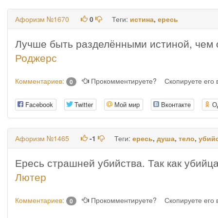
Афоризм №1670
0
Теги:
истина
,
ересь
Лучше быть разделёнными истиной, чем
Роджерс
Комментариев:
Прокомментируете?
Скопируете его
0
Facebook
Twitter
Мой мир
Вконтакте
О
Афоризм №1465
-1
Теги:
ересь
,
душа
,
тело
,
убий
Ересь страшней убийства. Так как убийца
Лютер
Комментариев:
Прокомментируете?
Скопируете его
0