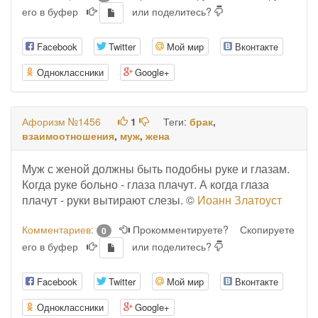
его в буфер
или поделитесь?
Facebook
Twitter
Мой мир
Вконтакте
Одноклассники
Google+
Афоризм №1456
1
Теги:
брак
,
взаимоотношения
,
муж
,
жена
Муж с женой должны быть подобны руке и глазам.
Когда руке больно - глаза плачут. А когда глаза
плачут - руки вытирают слезы. ©
Иоанн Златоуст
Комментариев:
Прокомментируете?
Скопируете
0
его в буфер
или поделитесь?
Facebook
Twitter
Мой мир
Вконтакте
Одноклассники
Google+