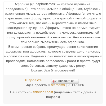
Афоризм (гр. "aphorismos" — краткое изречение,
определение) - это оригинальная и обобщённая, глубокая и
законченная мысль автора афоризма. Афоризм (в том числе
и христианские) формулируются в краткой и четкой форме, и
отличаются тем, что очень выразительны и имеют явно
неожиданное суждение. Афоризм ничего не аргументирует
или доказывает, а воздействует на человека оригинальной
формулировкой заложенной в него мысли. Чем меньше слов,
тем больше выразительность афоризма.
В этом проекте собраны преимущественно христианские
афоризмы или афоризмы, которые созвучны христианскому
мировоззрению. Надеемся они помогут вам в иллюстрациях к
проповедям, написанию богословских работ и просто будут
способствовать вашему духовному росту.
Божьих Вам благословений!
О проекте
Поделиться…
Идея проекта ©
starcoms
| 2011-2026
Наш хостинг -
shneider-host
(недельный тест и домен в
подарок)