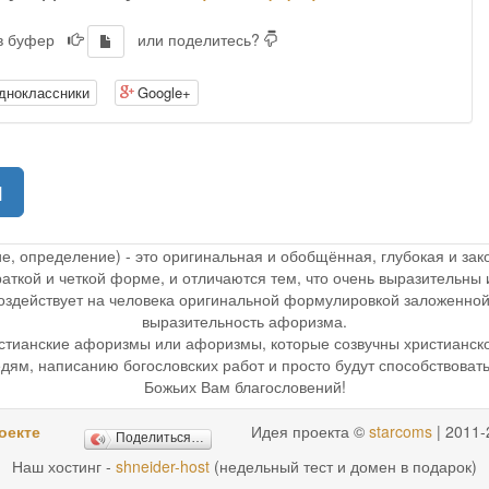
 в буфер
или поделитесь?
дноклассники
Google+
(current)
1
ие, определение) - это оригинальная и обобщённая, глубокая и з
раткой и четкой форме, и отличаются тем, что очень выразительн
 воздействует на человека оригинальной формулировкой заложенной
выразительность афоризма.
стианские афоризмы или афоризмы, которые созвучны христианск
дям, написанию богословских работ и просто будут способствоват
Божьих Вам благословений!
оекте
Идея проекта ©
starcoms
| 2011-
Поделиться…
Наш хостинг -
shneider-host
(недельный тест и домен в подарок)