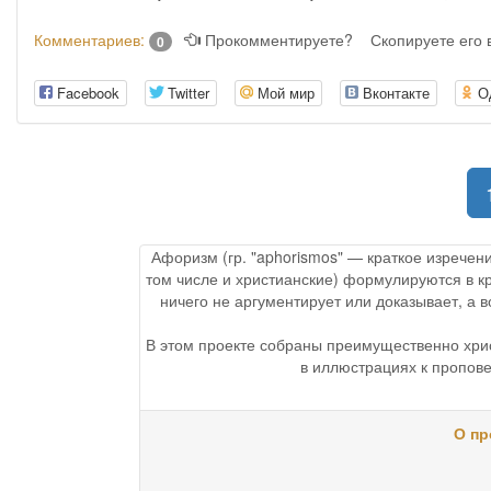
Комментариев:
Прокомментируете?
Скопируете его
0
Facebook
Twitter
Мой мир
Вконтакте
О
Афоризм (гр. "aphorismos" — краткое изречен
том числе и христианские) формулируются в к
ничего не аргументирует или доказывает, а
В этом проекте собраны преимущественно хри
в иллюстрациях к пропове
О пр