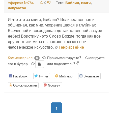
Афоризм №784
0
Теги:
Библия
,
книги
,
искусство
И что это за книга, Библия? Величественная и
обширная, как мир, укоренившаяся в глубинах
Вселенной и восходящая до таинственной лазури
небес! Воистину - это Слово Божие, тогда как все
другие книги мира выражают только свое
человеческое искусство. ©
Генрих Гейне
Комментариев:
Прокомментируете?
Скопируете
0
его в буфер
или поделитесь?
Facebook
Twitter
Мой мир
Вконтакте
Одноклассники
Google+
(current)
1