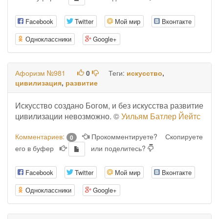
Facebook
Twitter
Мой мир
Вконтакте
Одноклассники
Google+
Афоризм №981
0
Теги:
искусство
,
цивилизация
,
развитие
Искусство создано Богом, и без искусства развитие
цивилизации невозможно. ©
Уильям Батлер Йейтс
Комментариев:
Прокомментируете?
Скопируете
0
его в буфер
или поделитесь?
Facebook
Twitter
Мой мир
Вконтакте
Одноклассники
Google+