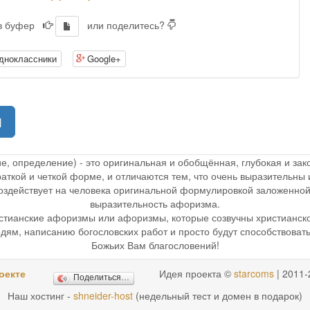
 в буфер
или поделитесь?
дноклассники
Google+
(current)
1
ие, определение) - это оригинальная и обобщённая, глубокая и з
раткой и четкой форме, и отличаются тем, что очень выразительн
 воздействует на человека оригинальной формулировкой заложенной
выразительность афоризма.
стианские афоризмы или афоризмы, которые созвучны христианск
дям, написанию богословских работ и просто будут способствоват
Божьих Вам благословений!
оекте
Идея проекта ©
starcoms
| 2011-
Поделиться…
Наш хостинг -
shneider-host
(недельный тест и домен в подарок)