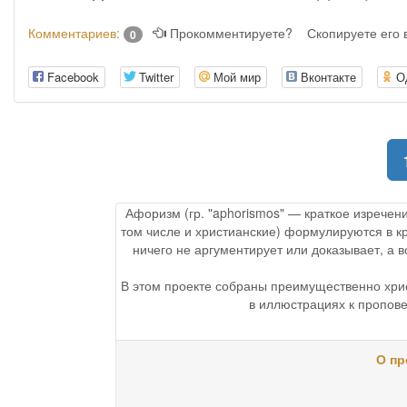
Комментариев:
Прокомментируете?
Скопируете его
0
Facebook
Twitter
Мой мир
Вконтакте
О
Афоризм (гр. "aphorismos" — краткое изречен
том числе и христианские) формулируются в к
ничего не аргументирует или доказывает, а
В этом проекте собраны преимущественно хри
в иллюстрациях к пропове
О пр