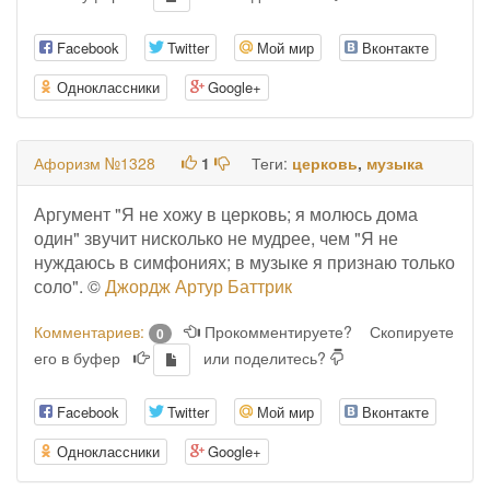
Facebook
Twitter
Мой мир
Вконтакте
Одноклассники
Google+
Афоризм №1328
1
Теги:
церковь
,
музыка
Аргумент "Я не хожу в церковь; я молюсь дома
один" звучит нисколько не мудрее, чем "Я не
нуждаюсь в симфониях; в музыке я признаю только
соло". ©
Джордж Артур Баттрик
Комментариев:
Прокомментируете?
Скопируете
0
его в буфер
или поделитесь?
Facebook
Twitter
Мой мир
Вконтакте
Одноклассники
Google+