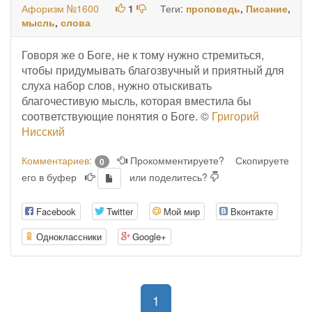
Афоризм №1600
1
Теги:
проповедь
,
Писание
,
мысль
,
слова
Говоря же о Боге, не к тому нужно стремиться,
чтобы придумывать благозвучный и приятный для
слуха набор слов, нужно отыскивать
благочестивую мысль, которая вместила бы
соответствующие понятия о Боге. ©
Григорий
Нисский
Комментариев:
Прокомментируете?
Скопируете
0
его в буфер
или поделитесь?
Facebook
Twitter
Мой мир
Вконтакте
Одноклассники
Google+
(current)
1