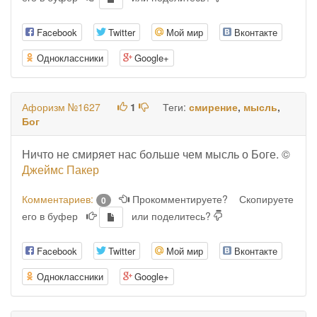
Facebook
Twitter
Мой мир
Вконтакте
Одноклассники
Google+
Афоризм №1627
1
Теги:
смирение
,
мысль
,
Бог
Ничто не смиряет нас больше чем мысль о Боге. ©
Джеймс Пакер
Комментариев:
Прокомментируете?
Скопируете
0
его в буфер
или поделитесь?
Facebook
Twitter
Мой мир
Вконтакте
Одноклассники
Google+