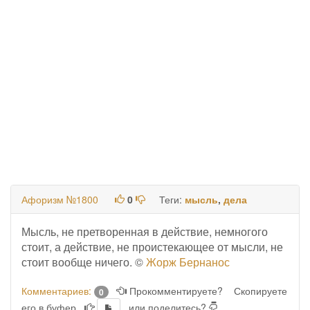
Афоризм №1800
0
Теги:
мысль
,
дела
Мысль, не претворенная в действие, немногого
стоит, а действие, не проистекающее от мысли, не
стоит вообще ничего. ©
Жорж Бернанос
Комментариев:
Прокомментируете?
Скопируете
0
его в буфер
или поделитесь?