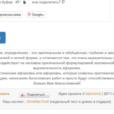
 в буфер
или поделитесь?
дноклассники
Google+
(current)
1
ие, определение) - это оригинальная и обобщённая, глубокая и з
раткой и четкой форме, и отличаются тем, что очень выразительн
 воздействует на человека оригинальной формулировкой заложенной
выразительность афоризма.
стианские афоризмы или афоризмы, которые созвучны христианск
дям, написанию богословских работ и просто будут способствоват
Божьих Вам благословений!
оекте
Идея проекта ©
starcoms
| 2011-
Поделиться…
Наш хостинг -
shneider-host
(недельный тест и домен в подарок)