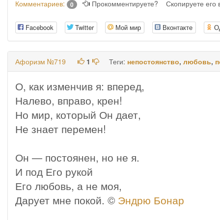
Комментариев:
Прокомментируете?
Скопируете его
0
Facebook
Twitter
Мой мир
Вконтакте
О
Афоризм №719
1
Теги:
непостоянство
,
любовь
,
п
О, как изменчив я: вперед,
Налево, вправо, крен!
Но мир, который Он дает,
Не знает перемен!
Он — постоянен, но не я.
И под Его рукой
Его любовь, а не моя,
Дарует мне покой. ©
Эндрю Бонар