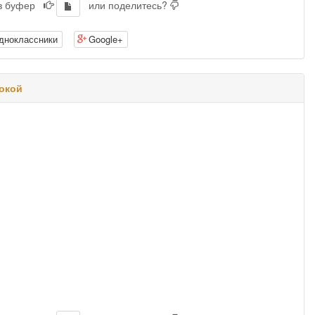
 в буфер
или поделитесь?
дноклассники
Google+
окой