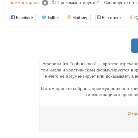
Комментариев:
Прокомментируете?
Скопируете его
0
Facebook
Twitter
Мой мир
Вконтакте
О
Афоризм (гр. "aphorismos" — краткое изречен
том числе и христианские) формулируются в к
ничего не аргументирует или доказывает, а
В этом проекте собраны преимущественно хри
в иллюстрациях к пропове
О пр