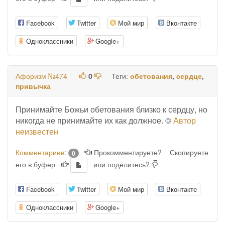
Facebook
Twitter
Мой мир
Вконтакте
Одноклассники
Google+
Афоризм №474
0
Теги:
обетования
,
сердце
,
привычка
Принимайте Божьи обетования близко к сердцу, но
никогда не принимайте их как должное. ©
Автор
неизвестен
Комментариев:
Прокомментируете?
Скопируете
0
его в буфер
или поделитесь?
Facebook
Twitter
Мой мир
Вконтакте
Одноклассники
Google+