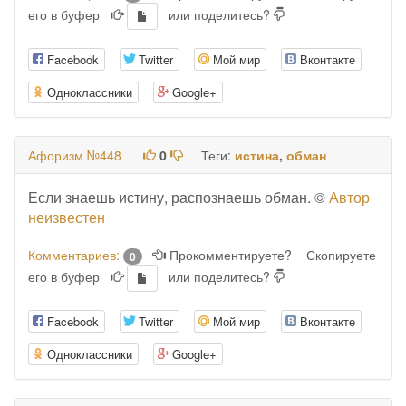
его в буфер
или поделитесь?
Facebook
Twitter
Мой мир
Вконтакте
Одноклассники
Google+
Афоризм №448
0
Теги:
истина
,
обман
Если знаешь истину, распознаешь обман. ©
Автор
неизвестен
Комментариев:
Прокомментируете?
Скопируете
0
его в буфер
или поделитесь?
Facebook
Twitter
Мой мир
Вконтакте
Одноклассники
Google+