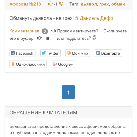
Афоризм №218
-1
Теги:
дьявол
,
грех
,
обман
Обмануть дьявола - не грех! ©
Даниэль Дефо
Комментариев:
Прокомментируете?
Скопируете
0
его в буфер
или поделитесь?
Facebook
Twitter
Мой мир
Вконтакте
Одноклассники
Google+
(current)
1
ОБРАЩЕНИЕ К ЧИТАТЕЛЯМ
Большинство представленных здесь афоризмов собраны
и опубликованы одним человеком, но один человек не