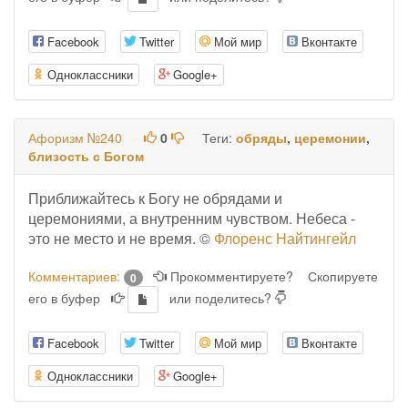
Facebook
Twitter
Мой мир
Вконтакте
Одноклассники
Google+
Афоризм №240
0
Теги:
обряды
,
церемонии
,
близость с Богом
Приближайтесь к Богу не обрядами и
церемониями, а внутренним чувством. Небеса -
это не место и не время. ©
Флоренс Найтингейл
Комментариев:
Прокомментируете?
Скопируете
0
его в буфер
или поделитесь?
Facebook
Twitter
Мой мир
Вконтакте
Одноклассники
Google+