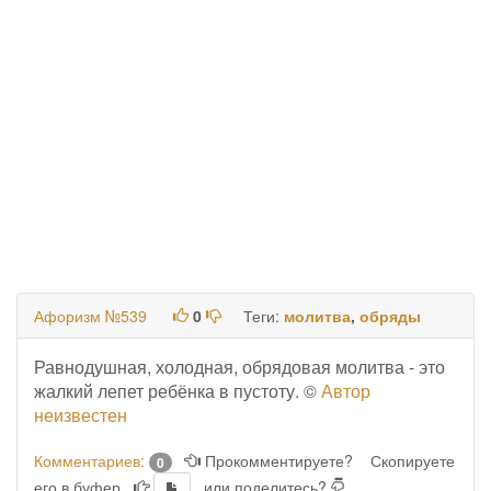
Афоризм №539
0
Теги:
молитва
,
обряды
Равнодушная, холодная, обрядовая молитва - это
жалкий лепет ребёнка в пустоту. ©
Автор
неизвестен
Комментариев:
Прокомментируете?
Скопируете
0
его в буфер
или поделитесь?