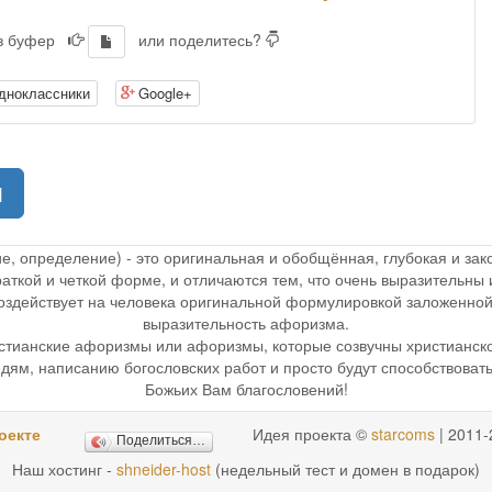
 в буфер
или поделитесь?
дноклассники
Google+
(current)
1
ие, определение) - это оригинальная и обобщённая, глубокая и з
раткой и четкой форме, и отличаются тем, что очень выразительн
 воздействует на человека оригинальной формулировкой заложенной
выразительность афоризма.
стианские афоризмы или афоризмы, которые созвучны христианск
дям, написанию богословских работ и просто будут способствоват
Божьих Вам благословений!
оекте
Идея проекта ©
starcoms
| 2011-
Поделиться…
Наш хостинг -
shneider-host
(недельный тест и домен в подарок)