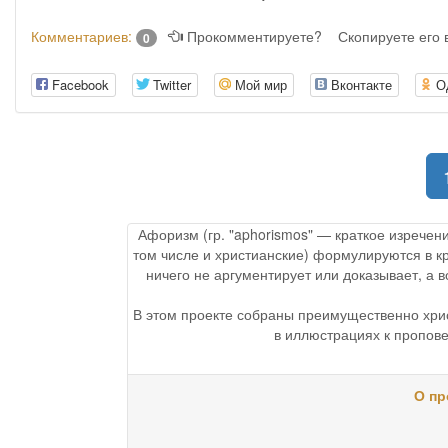
Комментариев:
Прокомментируете?
Скопируете его
0
Facebook
Twitter
Мой мир
Вконтакте
О
Афоризм (гр. "aphorismos" — краткое изречен
том числе и христианские) формулируются в к
ничего не аргументирует или доказывает, а
В этом проекте собраны преимущественно хри
в иллюстрациях к пропове
О пр