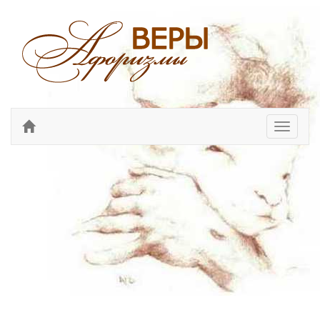
Перекл
навига