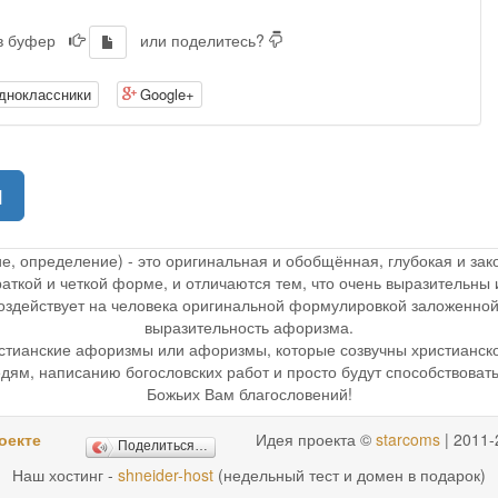
 в буфер
или поделитесь?
дноклассники
Google+
(current)
1
ие, определение) - это оригинальная и обобщённая, глубокая и з
раткой и четкой форме, и отличаются тем, что очень выразительн
 воздействует на человека оригинальной формулировкой заложенной
выразительность афоризма.
стианские афоризмы или афоризмы, которые созвучны христианск
дям, написанию богословских работ и просто будут способствоват
Божьих Вам благословений!
оекте
Идея проекта ©
starcoms
| 2011-
Поделиться…
Наш хостинг -
shneider-host
(недельный тест и домен в подарок)