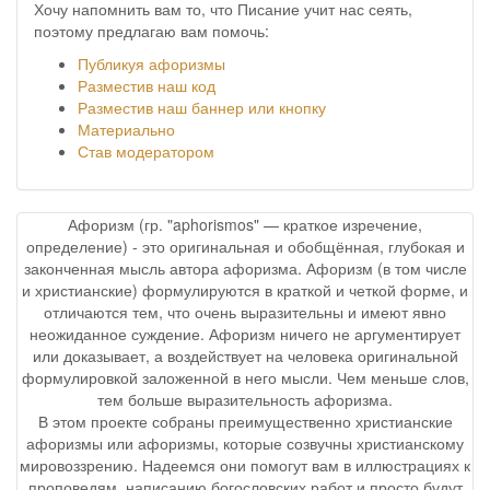
Хочу напомнить вам то, что Писание учит нас сеять,
поэтому предлагаю вам помочь:
Публикуя афоризмы
Разместив наш код
Разместив наш баннер или кнопку
Материально
Став модератором
Афоризм (гр. "aphorismos" — краткое изречение,
определение) - это оригинальная и обобщённая, глубокая и
законченная мысль автора афоризма. Афоризм (в том числе
и христианские) формулируются в краткой и четкой форме, и
отличаются тем, что очень выразительны и имеют явно
неожиданное суждение. Афоризм ничего не аргументирует
или доказывает, а воздействует на человека оригинальной
формулировкой заложенной в него мысли. Чем меньше слов,
тем больше выразительность афоризма.
В этом проекте собраны преимущественно христианские
афоризмы или афоризмы, которые созвучны христианскому
мировоззрению. Надеемся они помогут вам в иллюстрациях к
проповедям, написанию богословских работ и просто будут