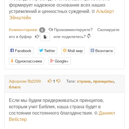
формирует надежное основание всех наших
устремлений и ценностных суждений. ©
Альберт
Эйнштейн
Комментариев:
Прокомментируете?
Скопируете
0
его в буфер
или поделитесь?
Facebook
Twitter
Мой мир
Вконтакте
Одноклассники
Google+
Афоризм №2299
1
Теги:
страна
,
принципы
,
благо
Если мы будем придерживаться принципов,
которым учит Библия, наша страна будет в
состоянии постоянного благоденствия. ©
Даниил
Вебстер