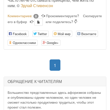
Часто легче отстаивать принципы, чем жить по
ним. ©
Эдлай Стивенсон
Комментариев:
Прокомментируете?
Скопируете
0
его в буфер
или поделитесь?
Facebook
Twitter
Мой мир
Вконтакте
Одноклассники
Google+
(current)
1
ОБРАЩЕНИЕ К ЧИТАТЕЛЯМ
Большинство представленных здесь афоризмов собраны
и опубликованы одним человеком, но один человек не
сможет настолько продуктивно трудиться, чтобы этот
проект стал полезен.