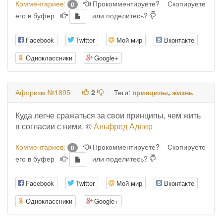
Комментариев:
Прокомментируете?
Скопируете
0
его в буфер
или поделитесь?
Facebook
Twitter
Мой мир
Вконтакте
Одноклассники
Google+
Афоризм №1895
2
Теги:
принципы
,
жизнь
Куда легче сражаться за свои принципы, чем жить
в согласии с ними. ©
Альфред Адлер
Комментариев:
Прокомментируете?
Скопируете
0
его в буфер
или поделитесь?
Facebook
Twitter
Мой мир
Вконтакте
Одноклассники
Google+