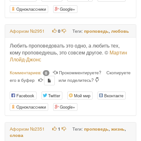
Одноклассники
Google+
Афоризм №2951
0
Теги:
проповедь
,
любовь
Любить проповедовать это одно, а любить тех,
кому проповедуешь, это совсем другое. ©
Мартин
Ллойд-Джонс
Комментариев:
Прокомментируете?
Скопируете
0
его в буфер
или поделитесь?
Facebook
Twitter
Мой мир
Вконтакте
Одноклассники
Google+
Афоризм №2351
1
Теги:
проповедь
,
жизнь
,
слова