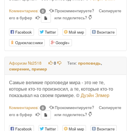
Комментариев:
Прокомментируете?
Скопируете
0
его в буфер
или поделитесь?
Facebook
Twitter
Мой мир
Вконтакте
Одноклассники
Google+
Афоризм №2518
0
Теги:
проповедь
,
смирение
,
пример
Самые великие проповеди мира - это не те,
которые кто-то произносил, а те, которые кто-то
показывал на своем примере. ©
Дуэйн Элмер
Комментариев:
Прокомментируете?
Скопируете
0
его в буфер
или поделитесь?
Facebook
Twitter
Мой мир
Вконтакте