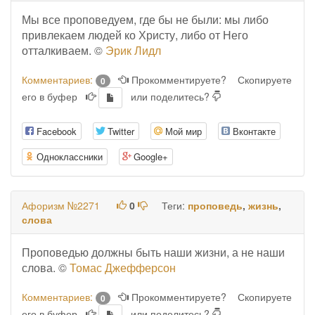
Мы все проповедуем, где бы не были: мы либо
привлекаем людей ко Христу, либо от Него
отталкиваем. ©
Эрик Лидл
Комментариев:
Прокомментируете?
Скопируете
0
его в буфер
или поделитесь?
Facebook
Twitter
Мой мир
Вконтакте
Одноклассники
Google+
Афоризм №2271
0
Теги:
проповедь
,
жизнь
,
слова
Проповедью должны быть наши жизни, а не наши
слова. ©
Томас Джефферсон
Комментариев:
Прокомментируете?
Скопируете
0
его в буфер
или поделитесь?