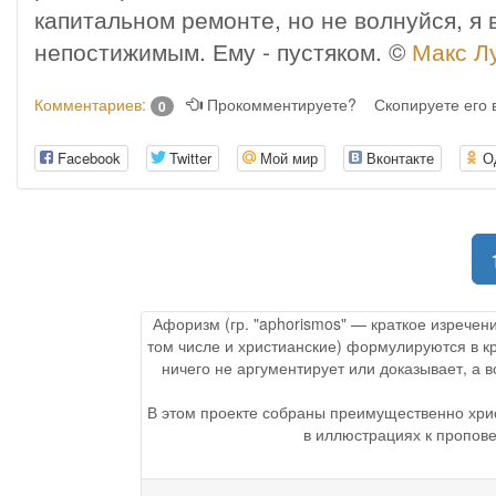
капитальном ремонте, но не волнуйся, я 
непостижимым. Ему - пустяком. ©
Макс Л
Комментариев:
Прокомментируете?
Скопируете его
0
Facebook
Twitter
Мой мир
Вконтакте
О
Афоризм (гр. "aphorismos" — краткое изречен
том числе и христианские) формулируются в к
ничего не аргументирует или доказывает, а
В этом проекте собраны преимущественно хри
в иллюстрациях к пропове