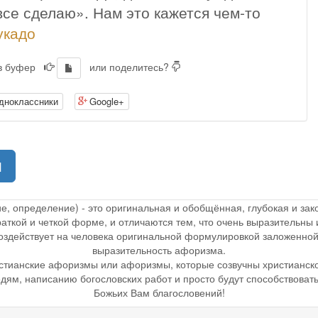
все сделаю». Нам это кажется чем-то
укадо
 в буфер
или поделитесь?
дноклассники
Google+
(current)
1
ие, определение) - это оригинальная и обобщённая, глубокая и з
раткой и четкой форме, и отличаются тем, что очень выразительн
 воздействует на человека оригинальной формулировкой заложенной
выразительность афоризма.
стианские афоризмы или афоризмы, которые созвучны христианск
дям, написанию богословских работ и просто будут способствоват
Божьих Вам благословений!