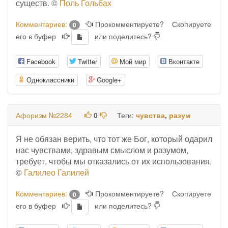
существ. ©
Поль Гольбах
Комментариев:
Прокомментируете?
Скопируете
0
его в буфер
или поделитесь?
Facebook
Twitter
Мой мир
Вконтакте
Одноклассники
Google+
Афоризм №2284
0
Теги:
чувства
,
разум
Я не обязан верить, что тот же Бог, который одарил
нас чувствами, здравым смыслом и разумом,
требует, чтобы мы отказались от их использования.
©
Галилео Галилей
Комментариев:
Прокомментируете?
Скопируете
0
его в буфер
или поделитесь?