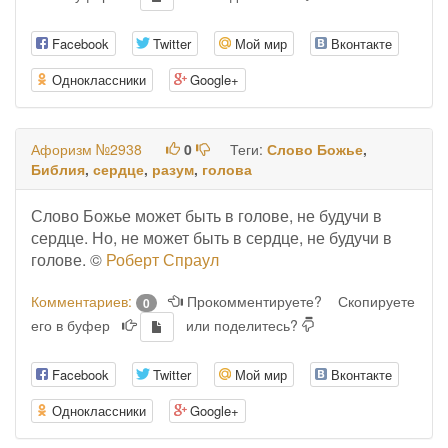
Facebook
Twitter
Мой мир
Вконтакте
Одноклассники
Google+
Афоризм №2938
0
Теги:
Слово Божье
,
Библия
,
сердце
,
разум
,
голова
Слово Божье может быть в голове, не будучи в
сердце. Но, не может быть в сердце, не будучи в
голове. ©
Роберт Спраул
Комментариев:
Прокомментируете?
Скопируете
0
его в буфер
или поделитесь?
Facebook
Twitter
Мой мир
Вконтакте
Одноклассники
Google+