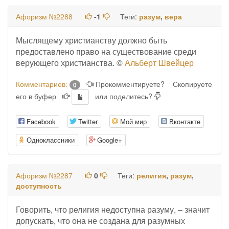
Афоризм №2288
-1
Теги:
разум
,
вера
Мыслящему христианству должно быть
предоставлено право на существование среди
верующего христианства. ©
Альберт Швейцер
Комментариев:
Прокомментируете?
Скопируете
0
его в буфер
или поделитесь?
Facebook
Twitter
Мой мир
Вконтакте
Одноклассники
Google+
Афоризм №2287
0
Теги:
религия
,
разум
,
доступность
Говорить, что религия недоступна разуму, – значит
допускать, что она не создана для разумных