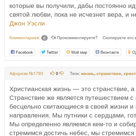
которые вы получили, дабы постоянно идт
святой любви, пока не исчезнет вера, и 
Джон Уэсли
Комментариев:
Прокомментируете?
Скопируете его
0
Facebook
Twitter
Мой мир
Вконтакте
О
Афоризм №1793
0
Теги:
жизнь
,
странствие
,
хрис
Христианская жизнь — это странствие, а
Странствие же является путешествием с 
бесцельно скитающиеся в своей жизни и
направления. Мы путники с сердцами, г
Мы определенно являемся кем-то и собир
стремимся достичь небес, мы стремимся к