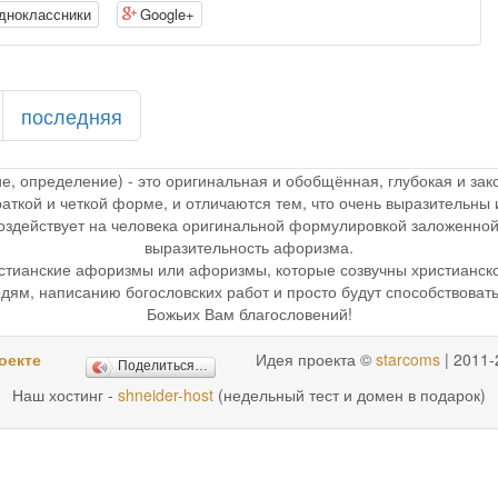
дноклассники
Google+
последняя
ие, определение) - это оригинальная и обобщённая, глубокая и з
раткой и четкой форме, и отличаются тем, что очень выразительн
 воздействует на человека оригинальной формулировкой заложенной
выразительность афоризма.
стианские афоризмы или афоризмы, которые созвучны христианск
дям, написанию богословских работ и просто будут способствоват
Божьих Вам благословений!
оекте
Идея проекта ©
starcoms
| 2011-
Поделиться…
Наш хостинг -
shneider-host
(недельный тест и домен в подарок)