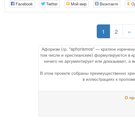
Facebook
Twitter
Мой мир
Вконтакте
О
(current)
1
2
»
Афоризм (гр. "aphorismos" — краткое изречен
том числе и христианские) формулируются в к
ничего не аргументирует или доказывает, а
В этом проекте собраны преимущественно хри
в иллюстрациях к пропове
О пр