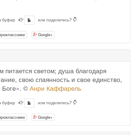
 в буфер
или поделитесь?
дноклассники
Google+
 питается светом; душа благодаря
ание, свою спаянность и свое единство,
 Боге». ©
Анри Каффарель
 в буфер
или поделитесь?
дноклассники
Google+