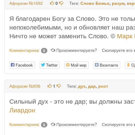
Афоризм №1692
0
Теги:
Слово Божье
,
разум
,
вер
Я благодарен Богу за Слово. Это не толь
непоколебимыми, но и обновляет наш раз
Ничто не может заменить Слово. ©
Марк 
Комментариев:
Прокомментируете?
Скопируете его
0
Facebook
Twitter
Мой мир
Вконтакте
О
Афоризм №936
1
Теги:
дух
,
дар
,
рост
Сильный дух - это не дар; вы должны зас
Лиардон
Комментариев:
Прокомментируете?
Скопируете его
0