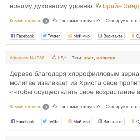
новому духовному уровню. ©
Брайн Занд
Комментариев:
Прокомментируете?
Скопируете его
0
Facebook
Twitter
Мой мир
Вконтакте
О
Афоризм №1789
1
Теги:
рост
,
молитва
Дерево благодаря хлорофилловым зернам
молитве извлекает из Христа свое пропит
«чтобы осуществлять свое возрастание в
Комментариев:
Прокомментируете?
Скопируете его
0
Facebook
Twitter
Мой мир
Вконтакте
О