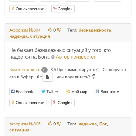
Одноклассники
Google+
Афоризм №304
0
Теги:
безнадежность
,
надежда
,
ситуация
Не бывает безнадежных ситуаций у того, кто
надеется на Бога. ©
Автор неизвестен
Комментариев:
Прокомментируете?
Скопируете
0
его в буфер
или поделитесь?
Facebook
Twitter
Мой мир
Вконтакте
Одноклассники
Google+
Афоризм №365
0
Теги:
надежда
,
Бог
,
ситуация