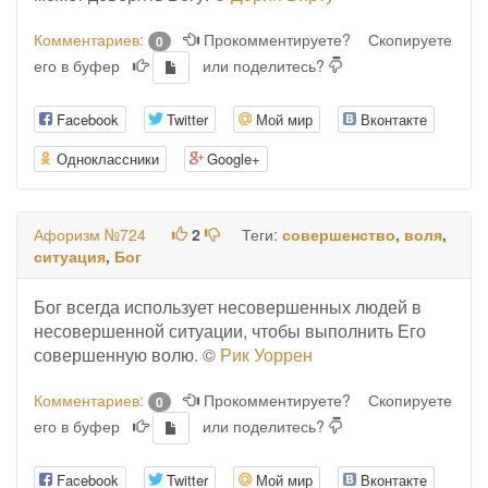
Комментариев:
Прокомментируете?
Скопируете
0
его в буфер
или поделитесь?
Facebook
Twitter
Мой мир
Вконтакте
Одноклассники
Google+
Афоризм №724
2
Теги:
совершенство
,
воля
,
ситуация
,
Бог
Бог всегда использует несовершенных людей в
несовершенной ситуации, чтобы выполнить Его
совершенную волю. ©
Рик Уоррен
Комментариев:
Прокомментируете?
Скопируете
0
его в буфер
или поделитесь?
Facebook
Twitter
Мой мир
Вконтакте