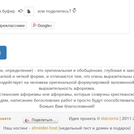
 в буфер
или поделитесь?
дноклассники
Google+
(current)
1
ие, определение) - это оригинальная и обобщённая, глубокая и з
раткой и четкой форме, и отличаются тем, что очень выразительн
 воздействует на человека оригинальной формулировкой заложенной
выразительность афоризма.
стианские афоризмы или афоризмы, которые созвучны христианск
дям, написанию богословских работ и просто будут способствоват
Божьих Вам благословений!
оекте
Идея проекта ©
starcoms
| 2011-
Поделиться…
Наш хостинг -
shneider-host
(недельный тест и домен в подарок)