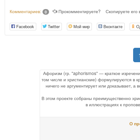
Комментариев:
Прокомментируете?
Скопируете его
0
Facebook
Twitter
Мой мир
Вконтакте
О
Афоризм (гр. "aphorismos" — краткое изречен
том числе и христианские) формулируются в к
ничего не аргументирует или доказывает, а
В этом проекте собраны преимущественно хри
в иллюстрациях к пропове
О пр