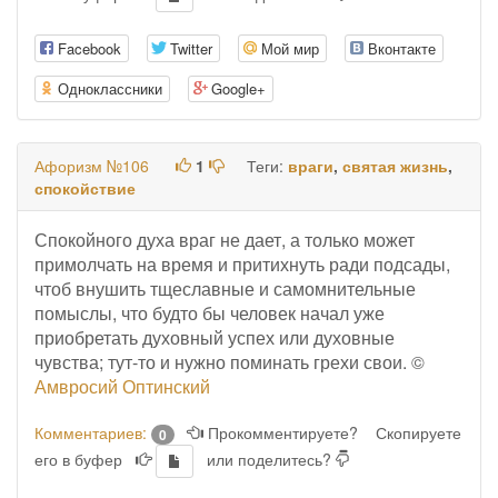
Facebook
Twitter
Мой мир
Вконтакте
Одноклассники
Google+
Афоризм №106
1
Теги:
враги
,
святая жизнь
,
спокойствие
Спокойного духа враг не дает, а только может
примолчать на время и притихнуть ради подсады,
чтоб внушить тщеславные и самомнительные
помыслы, что будто бы человек начал уже
приобретать духовный успех или духовные
чувства; тут-то и нужно поминать грехи свои. ©
Амвросий Оптинский
Комментариев:
Прокомментируете?
Скопируете
0
его в буфер
или поделитесь?