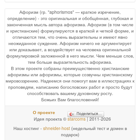
Афоризм (гр. "aphorismos" — краткое изречение,
определение) - это оригинальная и обобщённая, глубокая и
законченная мысль автора афоризма. Афоризм (в том числе
и христианские) формулируются в краткой и четкой форме, и
отличаются тем, что очень выразительны и имеют явно
неожиданное суждение. Афоризм ничего не аргументирует
или доказывает, а воздействует на человека оригинальной
формулировкой заложенной в него мысли. Чем меньше слов,
тем больше выразительность афоризма.
В этом проекте собраны преимущественно христианские
афоризмы или афоризмы, которые созвучны христианскому
мировоззрению. Надеемся они помогут вам в иллюстрациях к
проповедям, написанию богословских работ и просто будут
способствовать вашему духовному росту.
Божьих Вам благословений!
О проекте
Поделиться…
Идея проекта ©
starcoms
| 2011-2026
Наш хостинг -
shneider-host
(недельный тест и домен в
подарок)