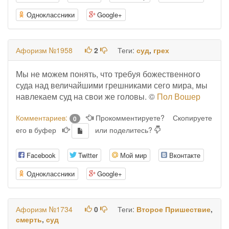
Одноклассники
Google+
Афоризм №1958
2
Теги:
суд
,
грех
Мы не можем понять, что требуя божественного
суда над величайшими грешниками сего мира, мы
навлекаем суд на свои же головы. ©
Пол Вошер
Комментариев:
Прокомментируете?
Скопируете
0
его в буфер
или поделитесь?
Facebook
Twitter
Мой мир
Вконтакте
Одноклассники
Google+
Афоризм №1734
0
Теги:
Второе Пришествие
,
смерть
,
суд