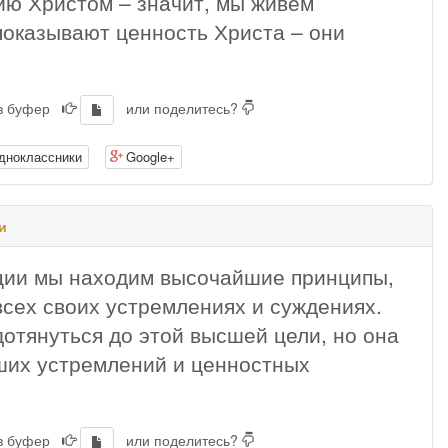
ию Христом – значит, мы живём
показывают ценность Христа – они
 в буфер
или поделитесь?
дноклассники
Google+
и
ции мы находим высочайшие принципы,
сех своих устремлениях и суждениях.
отянуться до этой высшей цели, но она
ших устремлений и ценностных
 в буфер
или поделитесь?