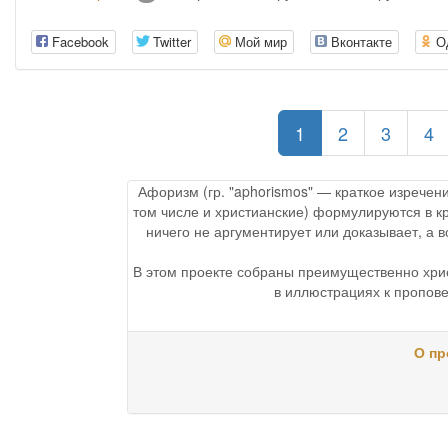
Facebook
Twitter
Мой мир
Вконтакте
О
(current)
1
2
3
4
Афоризм (гр. "aphorismos" — краткое изречен
том числе и христианские) формулируются в к
ничего не аргументирует или доказывает, а
В этом проекте собраны преимущественно хри
в иллюстрациях к пропове
О пр