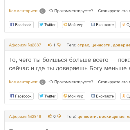
Комментариев:
Прокомментируете?
Скопируете его
0
Facebook
Twitter
Мой мир
Вконтакте
О
Афоризм №2887
1
Теги:
страх
,
ценности
,
довери
То, чего ты боишься больше всего — пок
сейчас и где ты доверяешь Богу меньше 
Комментариев:
Прокомментируете?
Скопируете его
0
Facebook
Twitter
Мой мир
Вконтакте
О
Афоризм №2948
0
Теги:
ценности
,
восхищение
,
ж