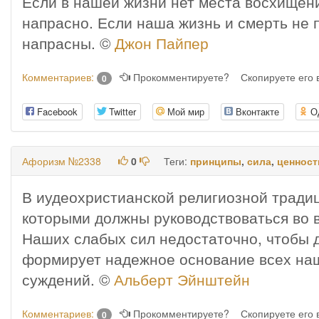
Если в нашей жизни нет места восхищен
напрасно. Если наша жизнь и смерть не 
напрасны. ©
Джон Пайпер
Комментариев:
Прокомментируете?
Скопируете его
0
Facebook
Twitter
Мой мир
Вконтакте
О
Афоризм №2338
0
Теги:
принципы
,
сила
,
ценност
В иудеохристианской религиозной тради
которыми должны руководствоваться во в
Наших слабых сил недостаточно, чтобы д
формирует надежное основание всех на
суждений. ©
Альберт Эйнштейн
Комментариев:
Прокомментируете?
Скопируете его
0