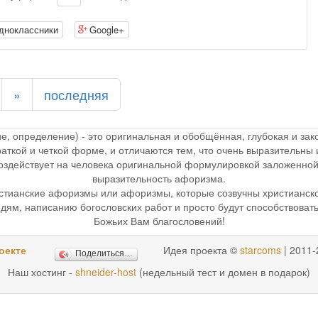
дноклассники
Google+
»
последняя
ие, определение) - это оригинальная и обобщённая, глубокая и з
раткой и четкой форме, и отличаются тем, что очень выразительн
 воздействует на человека оригинальной формулировкой заложенной
выразительность афоризма.
стианские афоризмы или афоризмы, которые созвучны христианск
дям, написанию богословских работ и просто будут способствоват
Божьих Вам благословений!
оекте
Идея проекта ©
starcoms
| 2011-
Поделиться…
Наш хостинг -
shneider-host
(недельный тест и домен в подарок)