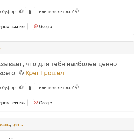
 в буфер
или поделитесь?
дноклассники
Google+
е
азывает, что для тебя наиболее ценно
всего. ©
Крег Грошел
 в буфер
или поделитесь?
дноклассники
Google+
изнь
,
цель