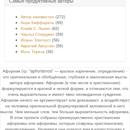
Самые продуктивные авторы
Автор неизвестен
(272)
Анри Каффарель
(69)
Клайв С. Льюис
(62)
Чарльз Сперджен
(59)
Иоанн Златоуст
(56)
Аврелий Августин
(56)
Мать Тереза
(36)
Афоризм (гр. "aphorismos" — краткое изречение, определение) -
это оригинальная и обобщённая, глубокая и законченная мысль
автора афоризма. Афоризм (в том числе и христианские)
формулируются в краткой и четкой форме, и отличаются тем, что
очень выразительны и имеют явно неожиданное суждение.
Афоризм ничего не аргументирует или доказывает, а воздействует
на человека оригинальной формулировкой заложенной в него
мысли. Чем меньше слов, тем больше выразительность афоризма.
В этом проекте собраны преимущественно христианские
афоризмы или афоризмы, которые созвучны христианскому
мировоззрению. Надеемся они помогут вам в иллюстрациях к