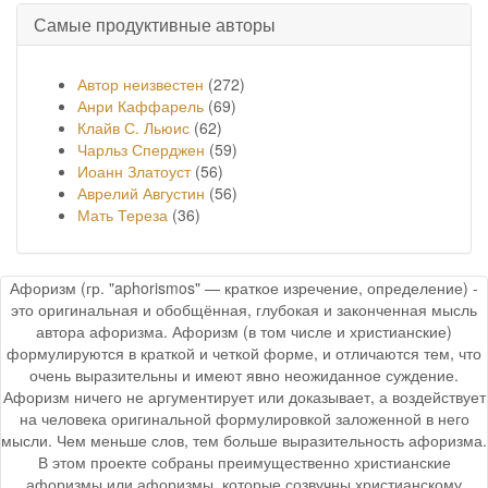
Самые продуктивные авторы
Автор неизвестен
(272)
Анри Каффарель
(69)
Клайв С. Льюис
(62)
Чарльз Сперджен
(59)
Иоанн Златоуст
(56)
Аврелий Августин
(56)
Мать Тереза
(36)
Афоризм (гр. "aphorismos" — краткое изречение, определение) -
это оригинальная и обобщённая, глубокая и законченная мысль
автора афоризма. Афоризм (в том числе и христианские)
формулируются в краткой и четкой форме, и отличаются тем, что
очень выразительны и имеют явно неожиданное суждение.
Афоризм ничего не аргументирует или доказывает, а воздействует
на человека оригинальной формулировкой заложенной в него
мысли. Чем меньше слов, тем больше выразительность афоризма.
В этом проекте собраны преимущественно христианские
афоризмы или афоризмы, которые созвучны христианскому