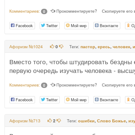
Комментариев:
Прокомментируете?
Скопируете его
0
Facebook
Twitter
Мой мир
Вконтакте
О
Афоризм №1024
0
Теги:
пастор
,
ересь
,
человек
,
Вместо того, чтобы штудировать бездны 
первую очередь изучать человека - выс
Комментариев:
Прокомментируете?
Скопируете его
0
Facebook
Twitter
Мой мир
Вконтакте
О
Афоризм №713
2
Теги:
ошибки
,
Слово Божье
,
из