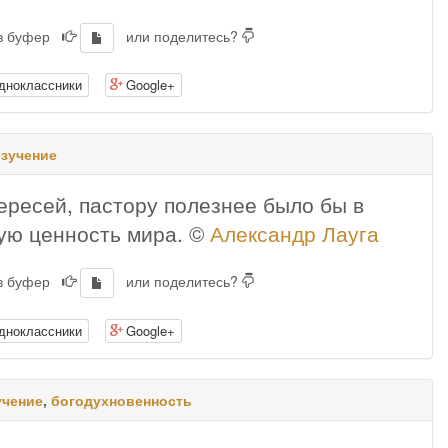
 в буфер
или поделитесь?
дноклассники
Google+
изучение
ересей, пастору полезнее было бы в
шую ценность мира. ©
Александр Лауга
 в буфер
или поделитесь?
дноклассники
Google+
учение
,
богодухновенность