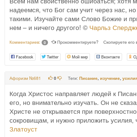
Всем нам свойственно ошибаться; хотя м
надеемся, что Бог сам учит через нас, н
такими. Изучайте сами Слово Божие и пр
нем – и ничего другого! ©
Чарльз Спердж
Комментариев:
Прокомментируете?
Скопируете его
0
Facebook
Twitter
Мой мир
Вконтакте
О
Афоризм №681
0
Теги:
Писание
,
изучение
,
усили
Когда Христос направляет людей к Писан
его, но внимательно изучать. Он не сказ
Христе не открывается при поверхностно
сокровищам, и нужно приложить усилия, 
Златоуст