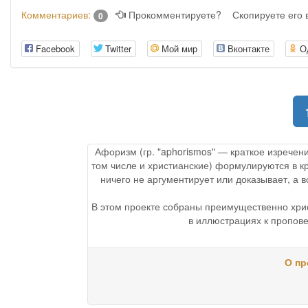
Комментариев:
Прокомментируете?
Скопируете его
0
Facebook
Twitter
Мой мир
Вконтакте
О
Афоризм (гр. "aphorismos" — краткое изречен
том числе и христианские) формулируются в к
ничего не аргументирует или доказывает, а
В этом проекте собраны преимущественно хри
в иллюстрациях к пропове
О пр