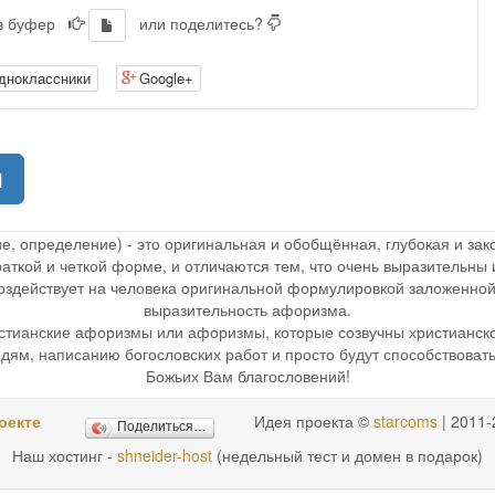
 в буфер
или поделитесь?
дноклассники
Google+
(current)
1
ие, определение) - это оригинальная и обобщённая, глубокая и з
раткой и четкой форме, и отличаются тем, что очень выразительн
 воздействует на человека оригинальной формулировкой заложенной
выразительность афоризма.
стианские афоризмы или афоризмы, которые созвучны христианск
дям, написанию богословских работ и просто будут способствоват
Божьих Вам благословений!
оекте
Идея проекта ©
starcoms
| 2011-
Поделиться…
Наш хостинг -
shneider-host
(недельный тест и домен в подарок)