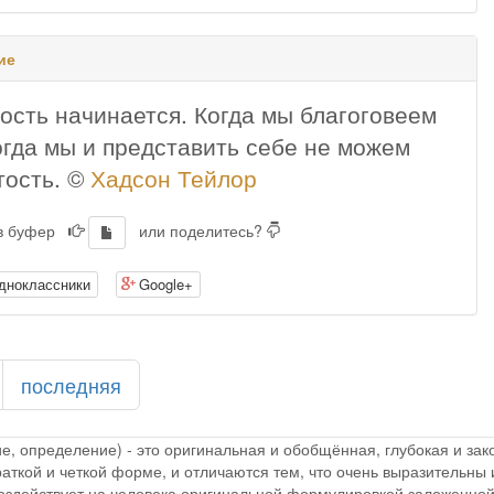
ие
ость начинается. Когда мы благоговеем
огда мы и представить себе не можем
тость. ©
Хадсон Тейлор
 в буфер
или поделитесь?
дноклассники
Google+
последняя
ие, определение) - это оригинальная и обобщённая, глубокая и з
раткой и четкой форме, и отличаются тем, что очень выразительн
 воздействует на человека оригинальной формулировкой заложенной