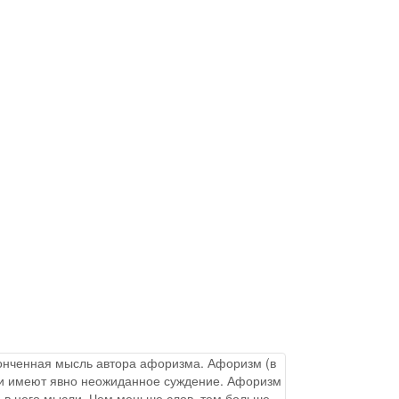
аконченная мысль автора афоризма. Афоризм (в
ы и имеют явно неожиданное суждение. Афоризм
 в него мысли. Чем меньше слов, тем больше