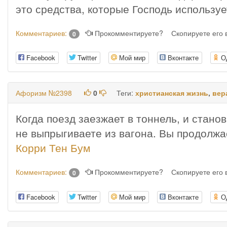
это средства, которые Господь использу
Комментариев:
Прокомментируете?
Скопируете его
0
Facebook
Twitter
Мой мир
Вконтакте
О
Афоризм №2398
0
Теги:
христианская жизнь
,
вер
Когда поезд заезжает в тоннель, и стано
не выпрыгиваете из вагона. Вы продолжа
Корри Тен Бум
Комментариев:
Прокомментируете?
Скопируете его
0
Facebook
Twitter
Мой мир
Вконтакте
О