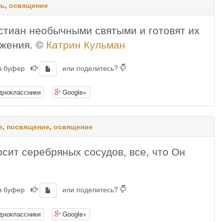
нь
,
освящение
тиан необычными святыми и готовят их
ужения. ©
Катрин Кульман
 в буфер
или поделитесь?
дноклассники
Google+
е
,
посвящение
,
освящение
осит серебряных сосудов, все, что Он
 в буфер
или поделитесь?
дноклассники
Google+