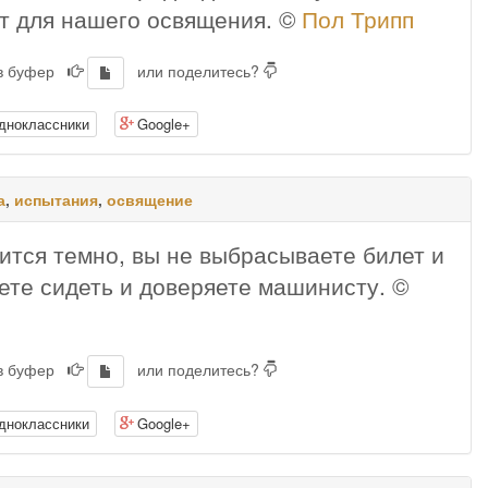
ет для нашего освящения. ©
Пол Трипп
 в буфер
или поделитесь?
дноклассники
Google+
а
,
испытания
,
освящение
вится темно, вы не выбрасываете билет и
ете сидеть и доверяете машинисту. ©
 в буфер
или поделитесь?
дноклассники
Google+