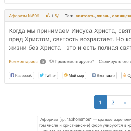
Афоризм №506
1
Теги:
святость
,
жизнь
,
освящен
Когда мы принимаем Иисуса Христа, свят
пред Христом, святость возрастает. Но к
жизни без Христа - это и есть полная свя
Комментариев:
Прокомментируете?
Скопируете его
0
Facebook
Twitter
Мой мир
Вконтакте
О
(current)
1
2
»
Афоризм (гр. "aphorismos" — краткое изречен
том числе и христианские) формулируются в к
ничего не аргументирует или доказывает, а